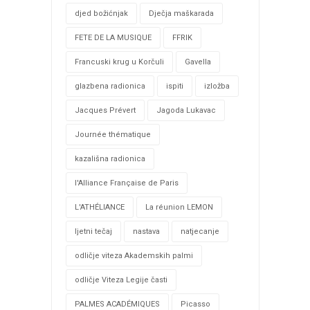
djed božićnjak
Dječja maškarada
FETE DE LA MUSIQUE
FFRIK
Francuski krug u Korčuli
Gavella
glazbena radionica
ispiti
izložba
Jacques Prévert
Jagoda Lukavac
Journée thématique
kazališna radionica
l'Alliance Française de Paris
L'ATHÉLIANCE
La réunion LEMON
ljetni tečaj
nastava
natjecanje
odličje viteza Akademskih palmi
odličje Viteza Legije časti
PALMES ACADÉMIQUES
Picasso