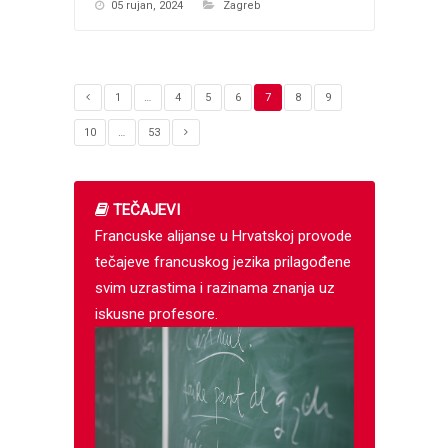
05 rujan, 2024
Zagreb
1
…
4
5
6
7
8
9
10
…
53
TEČAJEVI
Francuske alijanse u Hrvatskoj provode
tečajeve francuskog jezika prilagođene
svim uzrastima i razinama znanja uz
iskusne profesore.