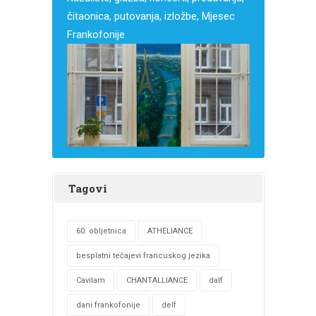
čitaonica, putovanja, izložbe, Mjesec
Frankofonije
Tagovi
60. obljetnica
ATHELIANCE
besplatni tečajevi francuskog jezika
Cavilam
CHANTALLIANCE
dalf
dani frankofonije
delf