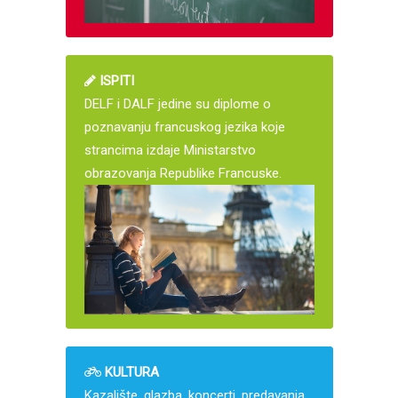
ISPITI
DELF i DALF jedine su diplome o
poznavanju francuskog jezika koje
strancima izdaje Ministarstvo
obrazovanja Republike Francuske.
KULTURA
Kazalište, glazba, koncerti, predavanja,