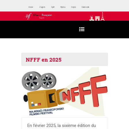
Home
Zagreb
Split
Rijeka
Osijek
Dubrovnik
NFFF en 2025
En février 2025, la sixième édition du