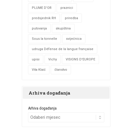
PLUME D'OR
praznici
predsjednik RH
priredba
putovanja
skupština
Sous la tonnelle
svijećnica
udruga Défense de la langue française
upisi
Vichy
VISIONS D'EUROPE
Vita Klaić
članstvo
Arhiva događanja
Arhiva događanja