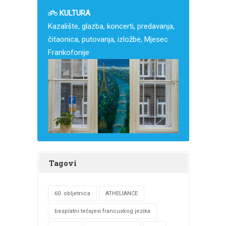
KULTURA
Kazalište, glazba, koncerti, predavanja,
čitaonica, putovanja, izložbe, Mjesec
Frankofonije
Tagovi
60. obljetnica
ATHELIANCE
besplatni tečajevi francuskog jezika