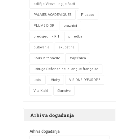
odličje Viteza Legije časti
PALMES ACADÉMIQUES
Picasso
PLUME D'OR
praznici
predsjednik RH
priredba
putovanja
skupština
Sous la tonnelle
svijećnica
udruga Défense de la langue française
upisi
Vichy
VISIONS D'EUROPE
Vita Klaić
članstvo
Arhiva događanja
Arhiva događanja