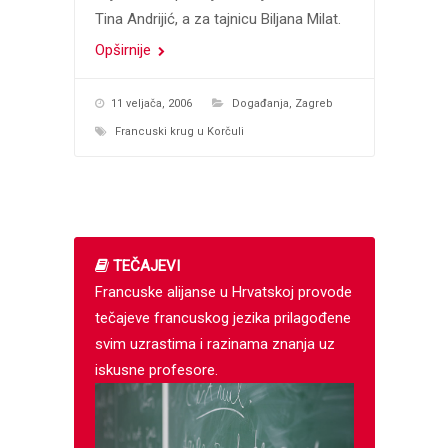
Tina Andrijić, a za tajnicu Biljana Milat.
Opširnije
11 veljača, 2006
Događanja
,
Zagreb
Francuski krug u Korčuli
TEČAJEVI
Francuske alijanse u Hrvatskoj provode
tečajeve francuskog jezika prilagođene
svim uzrastima i razinama znanja uz
iskusne profesore.