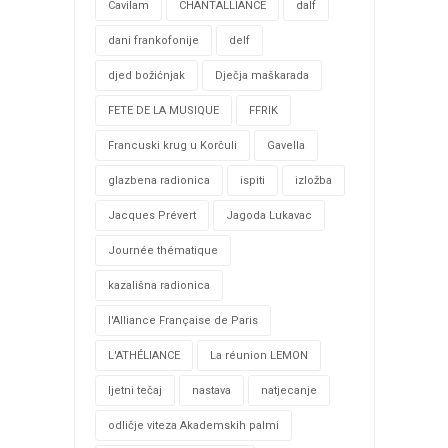
Cavilam
CHANTALLIANCE
dalf
dani frankofonije
delf
djed božićnjak
Dječja maškarada
FETE DE LA MUSIQUE
FFRIK
Francuski krug u Korčuli
Gavella
glazbena radionica
ispiti
izložba
Jacques Prévert
Jagoda Lukavac
Journée thématique
kazališna radionica
l'Alliance Française de Paris
L'ATHÉLIANCE
La réunion LEMON
ljetni tečaj
nastava
natjecanje
odličje viteza Akademskih palmi