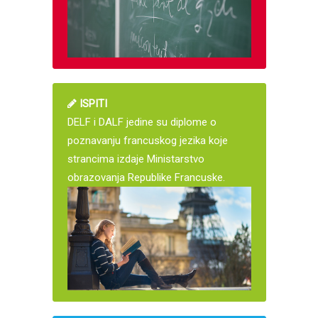
ISPITI
DELF i DALF jedine su diplome o
poznavanju francuskog jezika koje
strancima izdaje Ministarstvo
obrazovanja Republike Francuske.