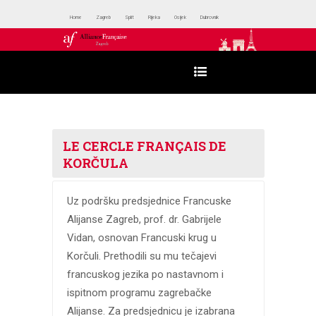
Home
Zagreb
Split
Rijeka
Osijek
Dubrovnik
LE CERCLE FRANÇAIS DE
KORČULA
Uz podršku predsjednice Francuske
Alijanse Zagreb, prof. dr. Gabrijele
Vidan, osnovan Francuski krug u
Korčuli. Prethodili su mu tečajevi
francuskog jezika po nastavnom i
ispitnom programu zagrebačke
Alijanse. Za predsjednicu je izabrana