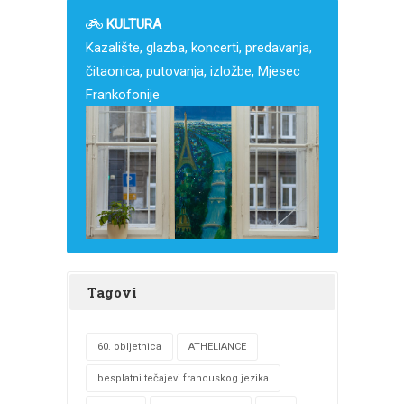
KULTURA
Kazalište, glazba, koncerti, predavanja,
čitaonica, putovanja, izložbe, Mjesec
Frankofonije
Tagovi
60. obljetnica
ATHELIANCE
besplatni tečajevi francuskog jezika