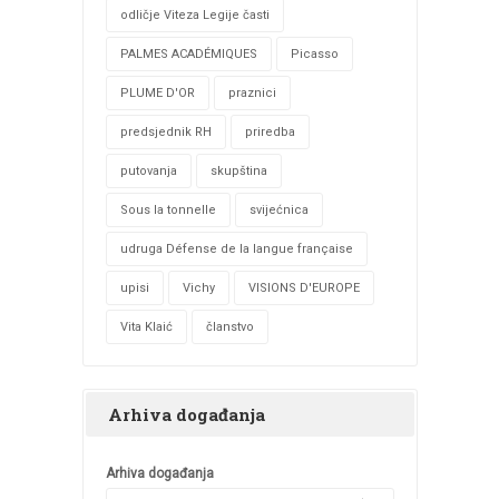
odličje Viteza Legije časti
PALMES ACADÉMIQUES
Picasso
PLUME D'OR
praznici
predsjednik RH
priredba
putovanja
skupština
Sous la tonnelle
svijećnica
udruga Défense de la langue française
upisi
Vichy
VISIONS D'EUROPE
Vita Klaić
članstvo
Arhiva događanja
Arhiva događanja