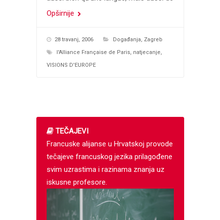
Opširnije
28 travanj, 2006
Događanja
,
Zagreb
l'Alliance Française de Paris
,
natjecanje
,
VISIONS D'EUROPE
TEČAJEVI
Francuske alijanse u Hrvatskoj provode
tečajeve francuskog jezika prilagođene
svim uzrastima i razinama znanja uz
iskusne profesore.