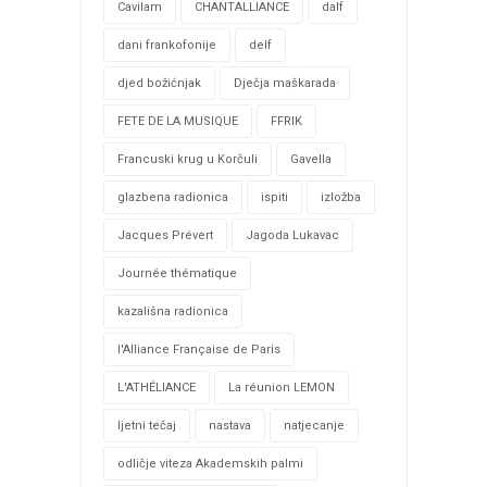
Cavilam
CHANTALLIANCE
dalf
dani frankofonije
delf
djed božićnjak
Dječja maškarada
FETE DE LA MUSIQUE
FFRIK
Francuski krug u Korčuli
Gavella
glazbena radionica
ispiti
izložba
Jacques Prévert
Jagoda Lukavac
Journée thématique
kazališna radionica
l'Alliance Française de Paris
L'ATHÉLIANCE
La réunion LEMON
ljetni tečaj
nastava
natjecanje
odličje viteza Akademskih palmi