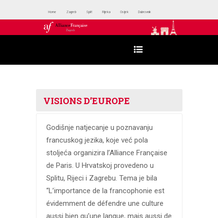
Home
Zagreb
Split
Rijeka
Osijek
Dubrovnik
VISIONS D’EUROPE
Godišnje natjecanje u poznavanju
francuskog jezika, koje već pola
stoljeća organizira l’Alliance Française
de Paris. U Hrvatskoj provedeno u
Splitu, Rijeci i Zagrebu. Tema je bila
“L’importance de la francophonie est
évidemment de défendre une culture
aussi bien qu’une langue, mais aussi de