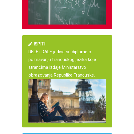
ISPITI
DELF i DALF jedine su diplome o
poznavanju francuskog jezika koje
strancima izdaje Ministarstvo
obrazovanja Republike Francuske.