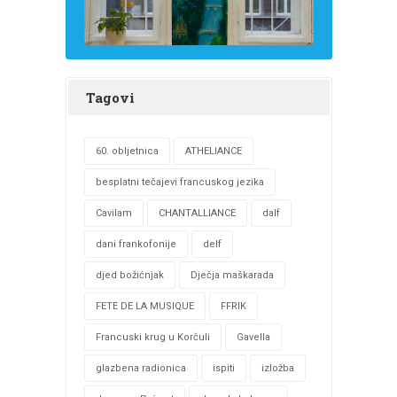
Tagovi
60. obljetnica
ATHELIANCE
besplatni tečajevi francuskog jezika
Cavilam
CHANTALLIANCE
dalf
dani frankofonije
delf
djed božićnjak
Dječja maškarada
FETE DE LA MUSIQUE
FFRIK
Francuski krug u Korčuli
Gavella
glazbena radionica
ispiti
izložba