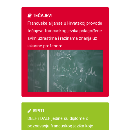
TEČAJEVI
Francuske alijanse u Hrvatskoj provode
tečajeve francuskog jezika prilagođene
svim uzrastima i razinama znanja uz
iskusne profesore.
ISPITI
DELF i DALF jedine su diplome o
poznavanju francuskog jezika koje