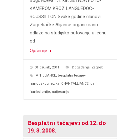
Bogovićeva 1/I. kat ŠETNJA FOTO-
KAMEROM KROZ LANGUEDOC-
ROUSSILLON Svake godine članovi
Zagrebačke Alijanse organizirano
odlaze na studijsko putovanje u jednu
od
Opširnije
01 ožujak, 2011
Događanja
,
Zagreb
ATHELIANCE
,
besplatni tečajevi
francuskog jezika
,
CHANTALLIANCE
,
dani
frankofonije
,
natjecanje
Besplatni tečajevi od 12. do
19. 3. 2008.