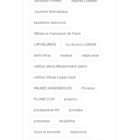
Jacques Prévert
Jagoda Lukavac
Journée thématique
kazališna radionica
l'Alliance Française de Paris
L'ATHÉLIANCE
La réunion LEMON
ljetni tečaj
nastava
natjecanje
odličje viteza Akademskih palmi
odličje Viteza Legije časti
PALMES ACADÉMIQUES
Picasso
PLUME D'OR
praznici
predsjednik RH
priredba
putovanja
skupština
Sous la tonnelle
svijećnica