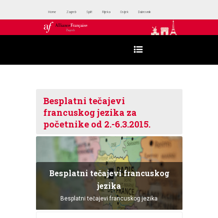
Home
Zagreb
Split
Rijeka
Osijek
Dubrovnik
Besplatni tečajevi
francuskog jezika za
početnike od 2.-6.3.2015.
Besplatni tečajevi francuskog
jezika
Besplatni tečajevi francuskog jezika