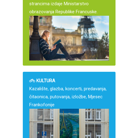
strancima izdaje Ministarstvo
obrazovanja Republike Francuske.
KULTURA
Kazalište, glazba, koncerti, predavanja,
čitaonica, putovanja, izložbe, Mjesec
Frankofonije