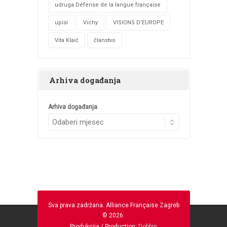
udruga Défense de la langue française
upisi
Vichy
VISIONS D'EUROPE
Vita Klaić
članstvo
Arhiva događanja
Arhiva događanja
Sva prava zadržana. Alliance Française Zagreb
© 2026.
Produkcija / Production:
Dobbin