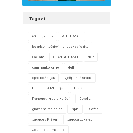
Tagovi
60. obljetnica
ATHELIANCE
besplatni tečajevi francuskog jezika
Cavilam
CHANTALLIANCE
dalf
dani frankofonije
delf
djed božićnjak
Dječja maškarada
FETE DE LA MUSIQUE
FFRIK
Francuski krug u Korčuli
Gavella
glazbena radionica
ispiti
izložba
Jacques Prévert
Jagoda Lukavac
Journée thématique