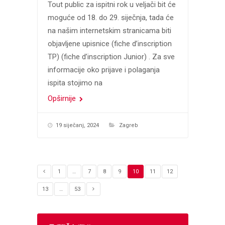
Tout public za ispitni rok u veljači bit će
moguće od 18. do 29. siječnja, tada će
na našim internetskim stranicama biti
objavljene upisnice (fiche d’inscription
TP) (fiche d’inscription Junior) . Za sve
informacije oko prijave i polaganja
ispita stojimo na
Opširnije
19 siječanj, 2024
Zagreb
1
…
7
8
9
10
11
12
13
…
53