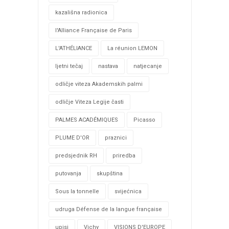
kazališna radionica
l'Alliance Française de Paris
L'ATHÉLIANCE
La réunion LEMON
ljetni tečaj
nastava
natjecanje
odličje viteza Akademskih palmi
odličje Viteza Legije časti
PALMES ACADÉMIQUES
Picasso
PLUME D'OR
praznici
predsjednik RH
priredba
putovanja
skupština
Sous la tonnelle
svijećnica
udruga Défense de la langue française
upisi
Vichy
VISIONS D'EUROPE