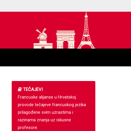
TEČAJEVI
Francuske alijanse u Hrvatskoj
provode tečajeve francuskog jezika
prilagođene svim uzrastima i
razinama znanja uz iskusne
profesore.