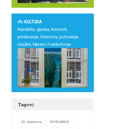
KULTURA
Kazalište, glazba, koncerti,
predavanja, čitaonica, putovanja,
izložbe, Mjesec Frankofonije
Tagovi
60. obljetnica
ATHELIANCE