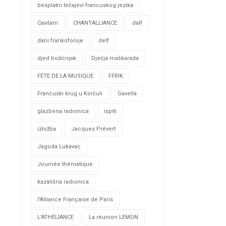
besplatni tečajevi francuskog jezika
Cavilam
CHANTALLIANCE
dalf
dani frankofonije
delf
djed božićnjak
Dječja maškarada
FETE DE LA MUSIQUE
FFRIK
Francuski krug u Korčuli
Gavella
glazbena radionica
ispiti
izložba
Jacques Prévert
Jagoda Lukavac
Journée thématique
kazališna radionica
l'Alliance Française de Paris
L'ATHÉLIANCE
La réunion LEMON