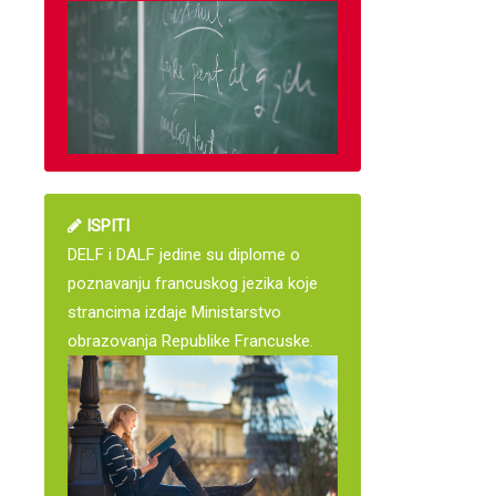
ISPITI
DELF i DALF jedine su diplome o
poznavanju francuskog jezika koje
strancima izdaje Ministarstvo
obrazovanja Republike Francuske.