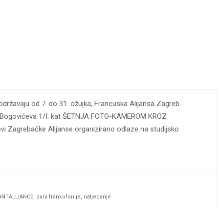
 održavaju od 7. do 31. ožujka, Francuska Alijansa Zagreb
8 sati Bogovićeva 1/I. kat ŠETNJA FOTO-KAMEROM KROZ
Zagrebačke Alijanse organizirano odlaze na studijsko
ANTALLIANCE
,
dani frankofonije
,
natjecanje