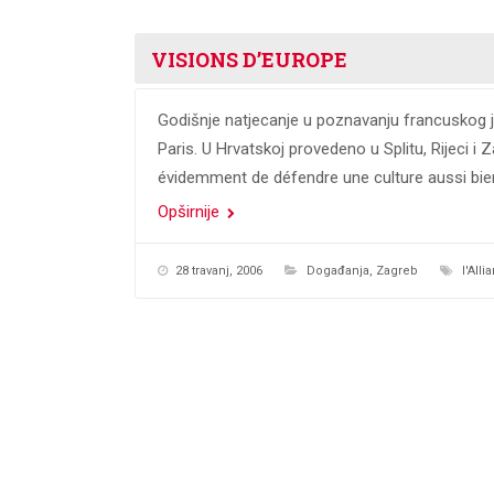
VISIONS D’EUROPE
Godišnje natjecanje u poznavanju francuskog jez
Paris. U Hrvatskoj provedeno u Splitu, Rijeci i
évidemment de défendre une culture aussi bie
Opširnije
28 travanj, 2006
Događanja
,
Zagreb
l'All