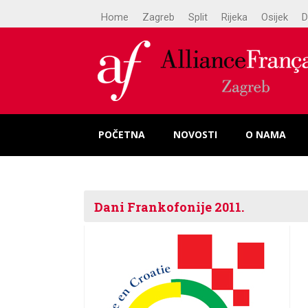
Home
Zagreb
Split
Rijeka
Osijek
D
POČETNA
NOVOSTI
O NAMA
Dani Frankofonije 2011.