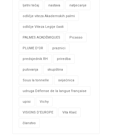
ljetni tečaj
nastava
natjecanje
odličje viteza Akademskih palmi
odličje Viteza Legije časti
PALMES ACADÉMIQUES
Picasso
PLUME D'OR
praznici
predsjednik RH
priredba
putovanja
skupština
Sous la tonnelle
svijećnica
udruga Défense de la langue française
upisi
Vichy
VISIONS D'EUROPE
Vita Klaić
članstvo