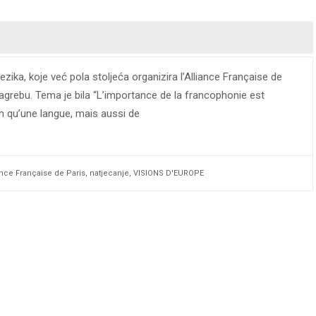
ika, koje već pola stoljeća organizira l’Alliance Française de
 Zagrebu. Tema je bila “L’importance de la francophonie est
n qu’une langue, mais aussi de
iance Française de Paris
,
natjecanje
,
VISIONS D'EUROPE