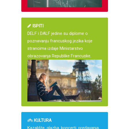
ISPITI
DELF i DALF jedine su diplome o
poznavanju francuskog jezika koje
strancima izdaje Ministarstvo
obrazovanja Republike Francuske.
KULTURA
Kazalište, glazba, koncerti, predavanja,