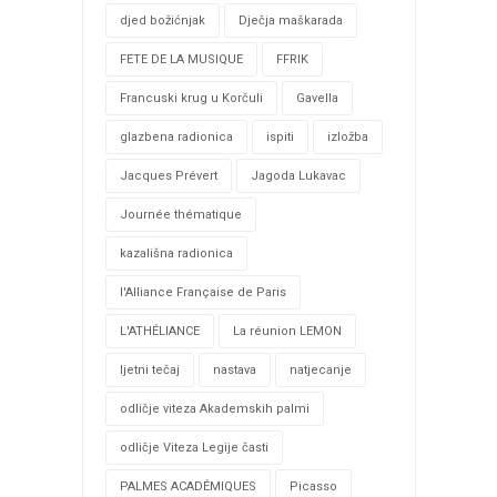
djed božićnjak
Dječja maškarada
FETE DE LA MUSIQUE
FFRIK
Francuski krug u Korčuli
Gavella
glazbena radionica
ispiti
izložba
Jacques Prévert
Jagoda Lukavac
Journée thématique
kazališna radionica
l'Alliance Française de Paris
L'ATHÉLIANCE
La réunion LEMON
ljetni tečaj
nastava
natjecanje
odličje viteza Akademskih palmi
odličje Viteza Legije časti
PALMES ACADÉMIQUES
Picasso