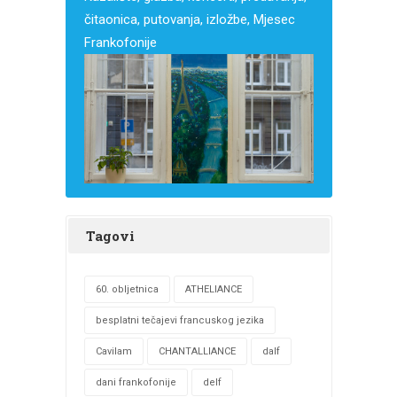
čitaonica, putovanja, izložbe, Mjesec
Frankofonije
Tagovi
60. obljetnica
ATHELIANCE
besplatni tečajevi francuskog jezika
Cavilam
CHANTALLIANCE
dalf
dani frankofonije
delf