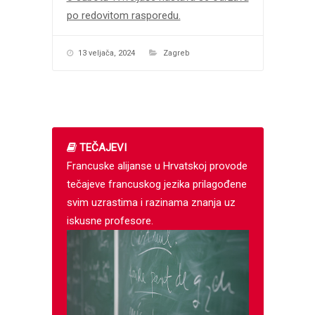
po redovitom rasporedu.
13 veljača, 2024
Zagreb
TEČAJEVI
Francuske alijanse u Hrvatskoj provode
tečajeve francuskog jezika prilagođene
svim uzrastima i razinama znanja uz
iskusne profesore.