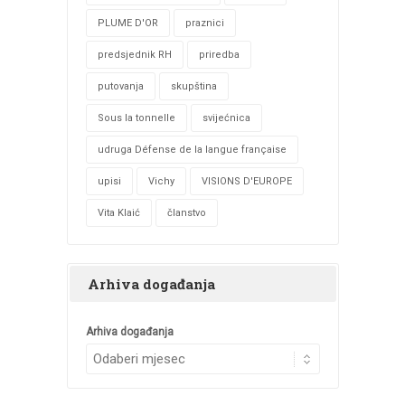
PLUME D'OR
praznici
predsjednik RH
priredba
putovanja
skupština
Sous la tonnelle
svijećnica
udruga Défense de la langue française
upisi
Vichy
VISIONS D'EUROPE
Vita Klaić
članstvo
Arhiva događanja
Arhiva događanja