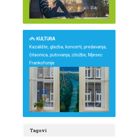
KULTURA
Kazalište, glazba, koncerti, predavanja,
čitaonica, putovanja, izložbe, Mjesec
Frankofonije
Tagovi