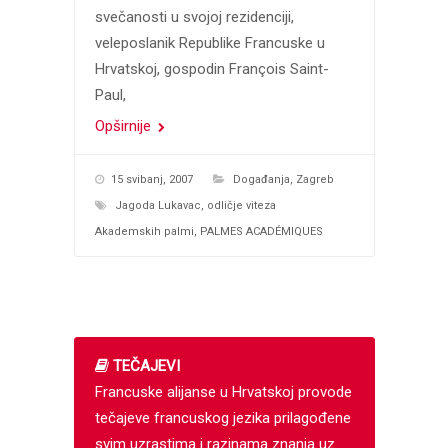
svečanosti u svojoj rezidenciji,
veleposlanik Republike Francuske u
Hrvatskoj, gospodin François Saint-
Paul,
Opširnije
15 svibanj, 2007
Događanja
,
Zagreb
Jagoda Lukavac
,
odličje viteza
Akademskih palmi
,
PALMES ACADÉMIQUES
TEČAJEVI
Francuske alijanse u Hrvatskoj provode
tečajeve francuskog jezika prilagođene
svim uzrastima i razinama znanja uz