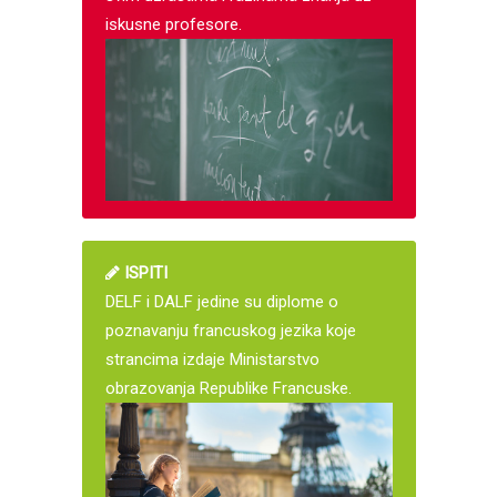
iskusne profesore.
ISPITI
DELF i DALF jedine su diplome o
poznavanju francuskog jezika koje
strancima izdaje Ministarstvo
obrazovanja Republike Francuske.