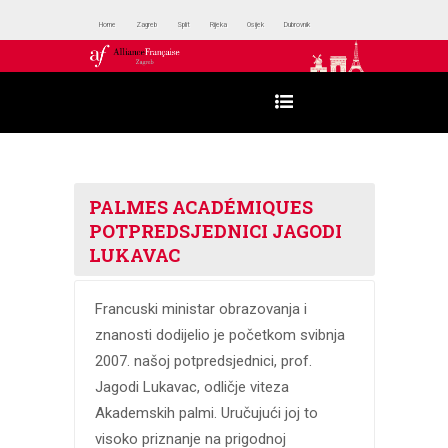
Home
Zagreb
Split
Rijeka
Osijek
Dubrovnik
PALMES ACADÉMIQUES
POTPREDSJEDNICI JAGODI
LUKAVAC
Francuski ministar obrazovanja i
znanosti dodijelio je početkom svibnja
2007. našoj potpredsjednici, prof.
Jagodi Lukavac, odličje viteza
Akademskih palmi. Uručujući joj to
visoko priznanje na prigodnoj