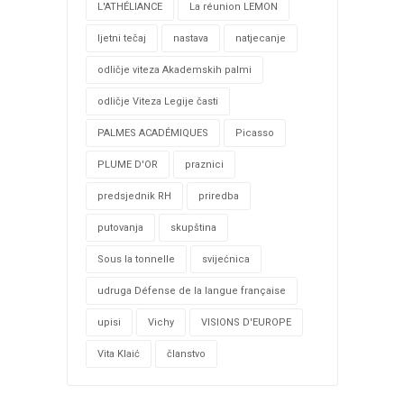
L'ATHÉLIANCE
La réunion LEMON
ljetni tečaj
nastava
natjecanje
odličje viteza Akademskih palmi
odličje Viteza Legije časti
PALMES ACADÉMIQUES
Picasso
PLUME D'OR
praznici
predsjednik RH
priredba
putovanja
skupština
Sous la tonnelle
svijećnica
udruga Défense de la langue française
upisi
Vichy
VISIONS D'EUROPE
Vita Klaić
članstvo