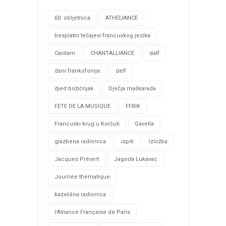
60. obljetnica
ATHELIANCE
besplatni tečajevi francuskog jezika
Cavilam
CHANTALLIANCE
dalf
dani frankofonije
delf
djed božićnjak
Dječja maškarada
FETE DE LA MUSIQUE
FFRIK
Francuski krug u Korčuli
Gavella
glazbena radionica
ispiti
izložba
Jacques Prévert
Jagoda Lukavac
Journée thématique
kazališna radionica
l'Alliance Française de Paris