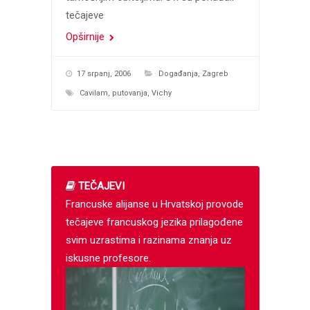
tečajeve
Opširnije
17 srpanj, 2006
Događanja
,
Zagreb
Cavilam
,
putovanja
,
Vichy
TEČAJEVI
Francuske alijanse u Hrvatskoj provode
tečajeve francuskog jezika prilagođene
svim uzrastima i razinama znanja uz
iskusne profesore.