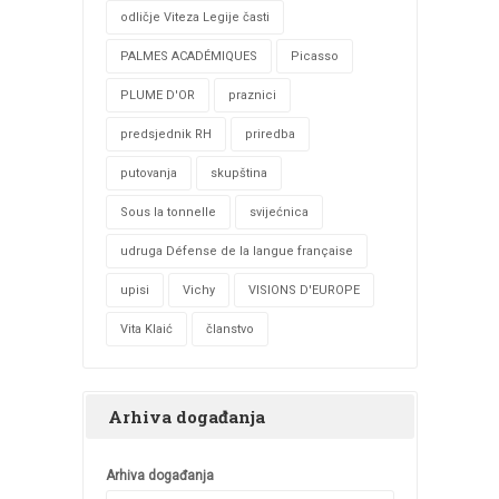
odličje Viteza Legije časti
PALMES ACADÉMIQUES
Picasso
PLUME D'OR
praznici
predsjednik RH
priredba
putovanja
skupština
Sous la tonnelle
svijećnica
udruga Défense de la langue française
upisi
Vichy
VISIONS D'EUROPE
Vita Klaić
članstvo
Arhiva događanja
Arhiva događanja