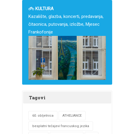
KULTURA
Kazalište, glazba, koncerti, predavanja,
čitaonica, putovanja, izložbe, Mjesec
Frankofonije
Tagovi
60. obljetnica
ATHELIANCE
besplatni tečajevi francuskog jezika