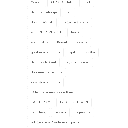
Cavilam
CHANTALLIANCE
dalf
dani frankofonije
delf
djed božićnjak
Dječja maškarada
FETE DE LA MUSIQUE
FFRIK
Francuski krug u Korčuli
Gavella
glazbena radionica
ispiti
izložba
Jacques Prévert
Jagoda Lukavac
Journée thématique
kazališna radionica
l'Alliance Française de Paris
L'ATHÉLIANCE
La réunion LEMON
ljetni tečaj
nastava
natjecanje
odličje viteza Akademskih palmi