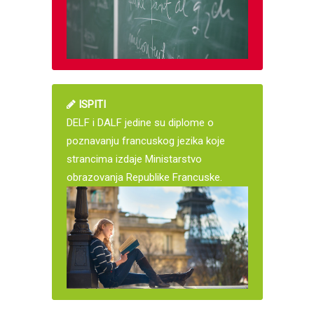
ISPITI
DELF i DALF jedine su diplome o
poznavanju francuskog jezika koje
strancima izdaje Ministarstvo
obrazovanja Republike Francuske.