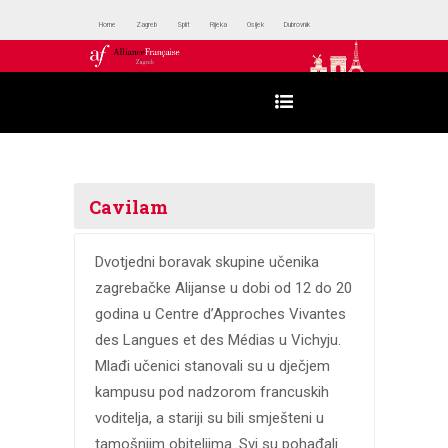
Home
Zagreb
Split
Rijeka
Osijek
Dubrovnik
Cavilam
Dvotjedni boravak skupine učenika
zagrebačke Alijanse u dobi od 12 do 20
godina u Centre d’Approches Vivantes
des Langues et des Médias u Vichyju.
Mlađi učenici stanovali su u dječjem
kampusu pod nadzorom francuskih
voditelja, a stariji su bili smješteni u
tamošnjim obiteljima. Svi su pohađali