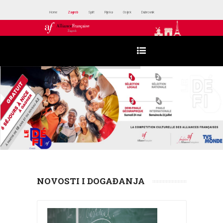
Home
Zagreb
Split
Rijeka
Osijek
Dubrovnik
NOVOSTI I DOGAĐANJA