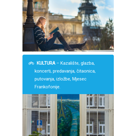
KULTURA
– Kazalište, glazba,
koncerti, predavanja, čitaonica,
putovanja, izložbe, Mjesec
Frankofonije.