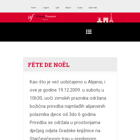
Home
Zagreb
Split
Rijeka
Osijek
Dubrovnik
FÊTE DE NOËL
Kao što je već uobičajeno u Alijansi, i
ove je godine 19.12.2009. u subotu u
10h30, uoči zimskih praznika održana
božićna priredba najmlađih alijansinih
polaznika djece od 3do 6 godina.
Priredba se održala u prostorijama
dječjeg odjela Gradske knjižnice na
Starčevićevom trgu u predivnom