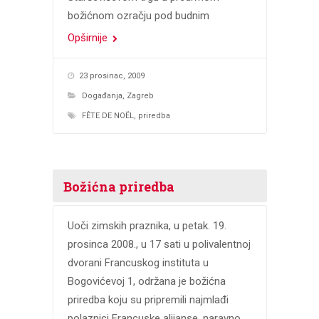
božićnom ozračju pod budnim
Opširnije
23 prosinac, 2009
Događanja
,
Zagreb
FÊTE DE NOËL
,
priredba
Božićna priredba
Uoči zimskih praznika, u petak. 19.
prosinca 2008., u 17 sati u polivalentnoj
dvorani Francuskog instituta u
Bogovićevoj 1, održana je božićna
priredba koju su pripremili najmlađi
polaznici Francuske alijanse, naravno