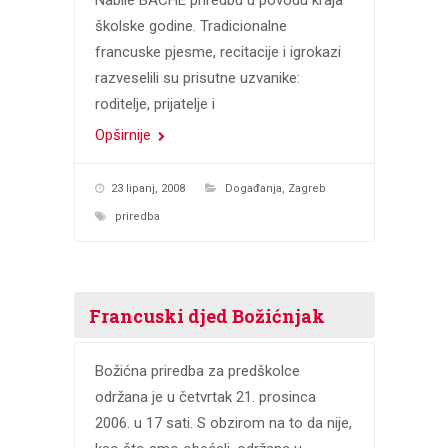
Nabile BACHE priredbu u povodu kraja
školske godine. Tradicionalne
francuske pjesme, recitacije i igrokazi
razveselili su prisutne uzvanike:
roditelje, prijatelje i
Opširnije
23 lipanj, 2008
Događanja
,
Zagreb
priredba
Francuski djed Božićnjak
Božićna priredba za predškolce
održana je u četvrtak 21. prosinca
2006. u 17 sati. S obzirom na to da nije,