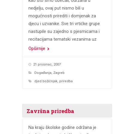
kao što smo obećali, održana u
nedjelju, ovaj put nismo bili u
mogućnosti prirediti i domjenak za
djecu i uzvanike. Sve tri vrtićke grupe
nastupile su zajedno s pjesmicama i
recitacijama tematski vezanima uz
Opširnije
21 prosinac, 2007
Događanja
,
Zagreb
djed božićnjak
,
priredba
Završna priredba
Na kraju školske godine održana je