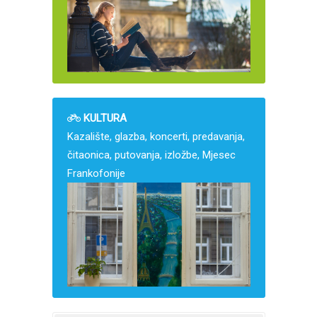
KULTURA
Kazalište, glazba, koncerti, predavanja,
čitaonica, putovanja, izložbe, Mjesec
Frankofonije