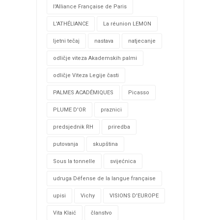
l'Alliance Française de Paris
L'ATHÉLIANCE
La réunion LEMON
ljetni tečaj
nastava
natjecanje
odličje viteza Akademskih palmi
odličje Viteza Legije časti
PALMES ACADÉMIQUES
Picasso
PLUME D'OR
praznici
predsjednik RH
priredba
putovanja
skupština
Sous la tonnelle
svijećnica
udruga Défense de la langue française
upisi
Vichy
VISIONS D'EUROPE
Vita Klaić
članstvo