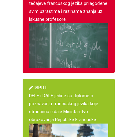
tečajeve francuskog jezika prilagođene
svim uzrastima i razinama znanja uz
iskusne profesore.
ISPITI
DELF i DALF jedine su diplome o
poznavanju francuskog jezika koje
strancima izdaje Ministarstvo
obrazovanja Republike Francuske.