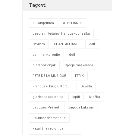
Tagovi
60. obljetnica
ATHELIANCE
besplatni tečajevi francuskog jezika
Cavilam
CHANTALLIANCE
dalf
dani frankofonije
delf
djed božićnjak
Dječja maškarada
FETE DE LA MUSIQUE
FFRIK
Francuski krug u Korčuli
Gavella
glazbena radionica
ispiti
izložba
Jacques Prévert
Jagoda Lukavac
Journée thématique
kazališna radionica