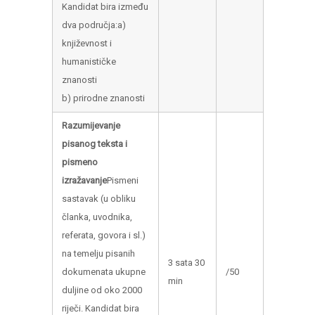
Kandidat bira između
dva područja:a)
književnost i
humanističke
znanosti
b) prirodne znanosti
Razumijevanje
pisanog teksta i
pismeno
izražavanje
Pismeni
sastavak (u obliku
članka, uvodnika,
referata, govora i sl.)
na temelju pisanih
3 sata 30
dokumenata ukupne
/50
min
duljine od oko 2000
riječi. Kandidat bira