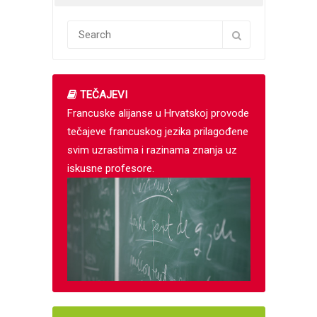
TEČAJEVI
Francuske alijanse u Hrvatskoj provode
tečajeve francuskog jezika prilagođene
svim uzrastima i razinama znanja uz
iskusne profesore.