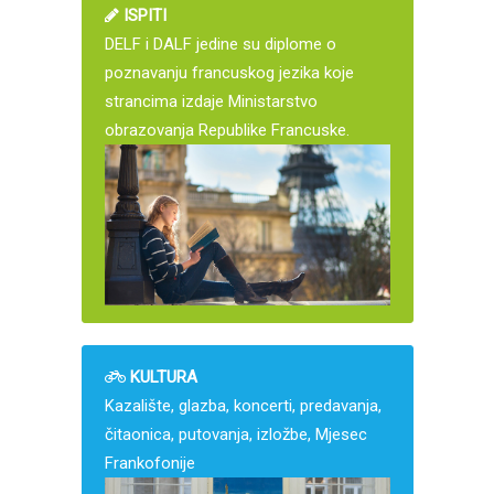
ISPITI
DELF i DALF jedine su diplome o
poznavanju francuskog jezika koje
strancima izdaje Ministarstvo
obrazovanja Republike Francuske.
KULTURA
Kazalište, glazba, koncerti, predavanja,
čitaonica, putovanja, izložbe, Mjesec
Frankofonije