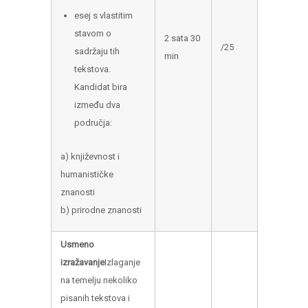
esej s vlastitim
stavom o
2 sata 30
/25
sadržaju tih
min
tekstova.
Kandidat bira
između dva
područja:
a) književnost i
humanističke
znanosti
b) prirodne znanosti
Usmeno
izražavanje
Izlaganje
na temelju nekoliko
pisanih tekstova i