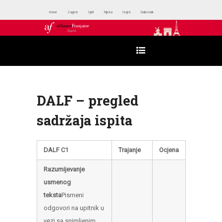
Home
Zagreb
Split
Rijeka
Osijek
Dubrovnik
DALF – pregled
sadržaja ispita
DALF C1
Trajanje
Ocjena
Razumijevanje
usmenog
teksta
Pismeni
odgovori na upitnik u
vezi sa snimljenim