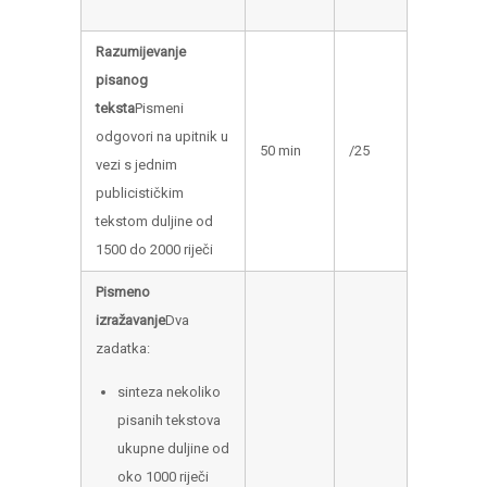
Razumijevanje
pisanog
teksta
Pismeni
odgovori na upitnik u
50 min
/25
vezi s jednim
publicističkim
tekstom duljine od
1500 do 2000 riječi
Pismeno
izražavanje
Dva
zadatka:
sinteza nekoliko
pisanih tekstova
ukupne duljine od
oko 1000 riječi