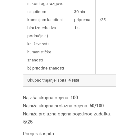
nakon toga razgovor
s ispitnom
30min.
komisijom kandidat
priprema:
/25
bira između dva
1 sat
područja:a)
književnost i
humanističke
znanosti
b) prirodne znanosti
Ukupno trajanje ispita:
4 sata
Najviša ukupna ocjena:
100
Najniža ukupna prolazna ocjena:
50/100
Najniža prolazna ocjena pojedinog zadatka:
5/25
Primjerak ispita