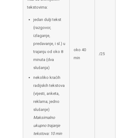
tekstovima:
jedan dulji tekst
(razgovor,
izlaganje,
predavanje, i sl.) u
oko 40
trajanju od oko 8
/25
min
minuta (dva
slušanja)
nekoliko kraćih
radijskih tekstova
(vijesti, anketa,
reklama; jedno
slušanje)
Maksimalno
ukupno trajanje
tekstova: 10 min