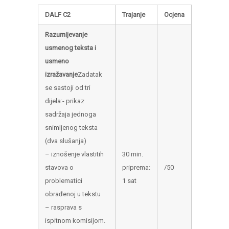
DALF C2
Trajanje
Ocjena
Razumijevanje
usmenog teksta i
usmeno
izražavanje
Zadatak
se sastoji od tri
dijela:- prikaz
sadržaja jednoga
snimljenog teksta
(dva slušanja)
– iznošenje vlastitih
30 min.
stavova o
priprema:
/50
problematici
1 sat
obrađenoj u tekstu
– rasprava s
ispitnom komisijom.