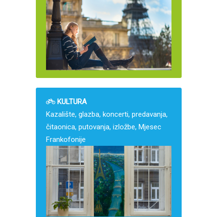
KULTURA
Kazalište, glazba, koncerti, predavanja,
čitaonica, putovanja, izložbe, Mjesec
Frankofonije