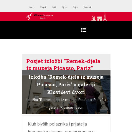
Home
Zagreb
Split
Rijeka
Osijek
Dubrovnik
Posjet izložbi “Remek-djela
iz muzeja Picasso, Pariz”
Izložba "Remek-djela iz muzeja
Picasso, Pariz" u galeriji
Klovićevi dvori
Izložba "Remek-djela iz muzeja Picasso, Pariz" u
galeriji Klovićevi dvori
Klub bivših polaznika i prijatelja
Francuske alijanse organizirao je u