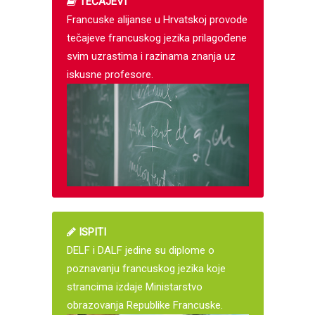
TEČAJEVI
Francuske alijanse u Hrvatskoj provode
tečajeve francuskog jezika prilagođene
svim uzrastima i razinama znanja uz
iskusne profesore.
ISPITI
DELF i DALF jedine su diplome o
poznavanju francuskog jezika koje
strancima izdaje Ministarstvo
obrazovanja Republike Francuske.