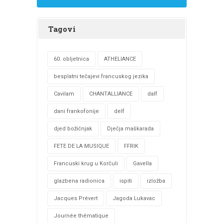
Tagovi
60. obljetnica
ATHELIANCE
besplatni tečajevi francuskog jezika
Cavilam
CHANTALLIANCE
dalf
dani frankofonije
delf
djed božićnjak
Dječja maškarada
FETE DE LA MUSIQUE
FFRIK
Francuski krug u Korčuli
Gavella
glazbena radionica
ispiti
izložba
Jacques Prévert
Jagoda Lukavac
Journée thématique