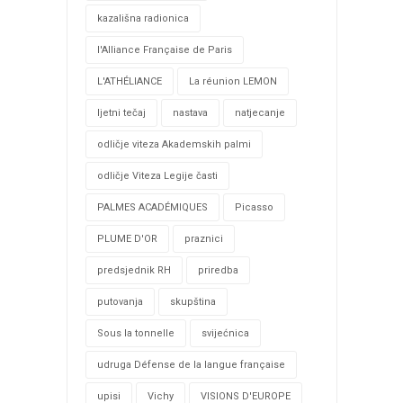
kazališna radionica
l'Alliance Française de Paris
L'ATHÉLIANCE
La réunion LEMON
ljetni tečaj
nastava
natjecanje
odličje viteza Akademskih palmi
odličje Viteza Legije časti
PALMES ACADÉMIQUES
Picasso
PLUME D'OR
praznici
predsjednik RH
priredba
putovanja
skupština
Sous la tonnelle
svijećnica
udruga Défense de la langue française
upisi
Vichy
VISIONS D'EUROPE