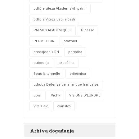
odličje viteza Akademskih palmi
odličje Viteza Legije časti
PALMES ACADÉMIQUES
Picasso
PLUME D'OR
praznici
predsjednik RH
priredba
putovanja
skupština
Sous la tonnelle
svijećnica
udruga Défense de la langue française
upisi
Vichy
VISIONS D'EUROPE
Vita Klaić
članstvo
Arhiva događanja