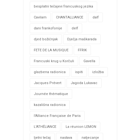
besplatni tečajevi francuskog jezika
Cavilam
CHANTALLIANCE
dalf
dani frankofonije
delf
djed božićnjak
Dječja maškarada
FETE DE LA MUSIQUE
FFRIK
Francuski krug u Korčuli
Gavella
glazbena radionica
ispiti
izložba
Jacques Prévert
Jagoda Lukavac
Journée thématique
kazališna radionica
l'Alliance Française de Paris
L'ATHÉLIANCE
La réunion LEMON
ljetni tečaj
nastava
natjecanje