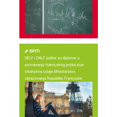
ISPITI
DELF i DALF jedine su diplome o
poznavanju francuskog jezika koje
strancima izdaje Ministarstvo
obrazovanja Republike Francuske.