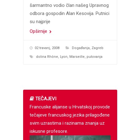
šarmantno vodio član našeg Upravnog
odbora gospodin Alan Kesovija. Putnici
su najprije
Opširnije
02 travanj, 2008
Događanja
,
Zagreb
dolina Rhône
,
Lyon
,
Marseille
,
putovanja
TEČAJEVI
Francuske alijanse u Hrvatskoj provode
tečajeve francuskog jezika prilagođene
svim uzrastima i razinama znanja uz
iskusne profesore.