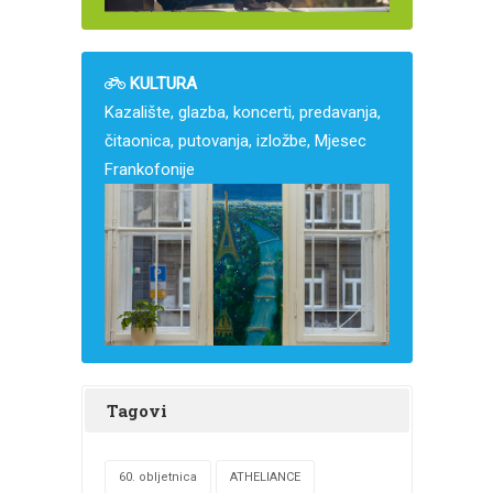
KULTURA
Kazalište, glazba, koncerti, predavanja,
čitaonica, putovanja, izložbe, Mjesec
Frankofonije
Tagovi
60. obljetnica
ATHELIANCE