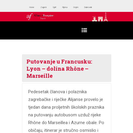
Home
Zagreb
Split
Rijeka
Osijek
Dubrovnik
Putovanje u Francusku:
Lyon – dolina Rhône –
Marseille
Pedesetak članova i polaznika
zagrebačke i riječke Alijanse provelo je
tjedan dana proljetnih školskih praznika
na putovanju autobusom uzduž rijeke
Rhône do Marseillea i Azurne obale. Po
običaju, itinerar je stručno osmislio i