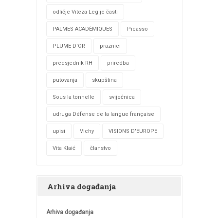
odličje Viteza Legije časti
PALMES ACADÉMIQUES
Picasso
PLUME D'OR
praznici
predsjednik RH
priredba
putovanja
skupština
Sous la tonnelle
svijećnica
udruga Défense de la langue française
upisi
Vichy
VISIONS D'EUROPE
Vita Klaić
članstvo
Arhiva događanja
Arhiva događanja