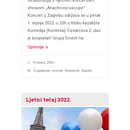
Strasbourga s njihovim koncertnim
showom „Anachronicoscope“ .
Koncert u Zagrebu održava se u petak
1. srpnja 2022. u 20h u Klubu kazališta
Komedija (Kontesa), Cesarčeva 2, ulaz
je besplatan! Grupa Ernest na
Opširnije
15 lipanj, 2022
Događanja
,
novosti
,
Obavijesti
,
Zagreb
Ljetni tečaj 2022.