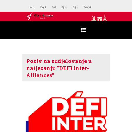
Home
Zagreb
Split
Rijeka
Osijek
Dubrovnik
Poziv na sudjelovanje u
natjecanju “DEFI Inter-
Alliances”