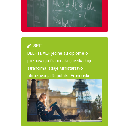
ISPITI
DELF i DALF jedine su diplome o
poznavanju francuskog jezika koje
strancima izdaje Ministarstvo
obrazovanja Republike Francuske.