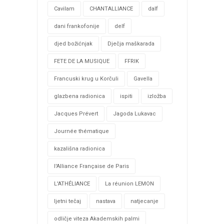
Cavilam
CHANTALLIANCE
dalf
dani frankofonije
delf
djed božićnjak
Dječja maškarada
FETE DE LA MUSIQUE
FFRIK
Francuski krug u Korčuli
Gavella
glazbena radionica
ispiti
izložba
Jacques Prévert
Jagoda Lukavac
Journée thématique
kazališna radionica
l'Alliance Française de Paris
L'ATHÉLIANCE
La réunion LEMON
ljetni tečaj
nastava
natjecanje
odličje viteza Akademskih palmi