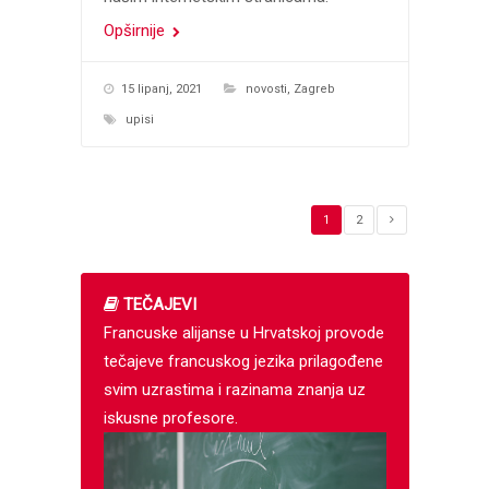
Opširnije
15 lipanj, 2021
novosti
,
Zagreb
upisi
1
2
TEČAJEVI
Francuske alijanse u Hrvatskoj provode
tečajeve francuskog jezika prilagođene
svim uzrastima i razinama znanja uz
iskusne profesore.