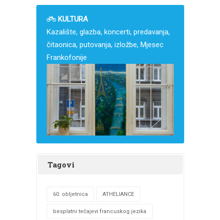
KULTURA
Kazalište, glazba, koncerti, predavanja,
čitaonica, putovanja, izložbe, Mjesec
Frankofonije
Tagovi
60. obljetnica
ATHELIANCE
besplatni tečajevi francuskog jezika