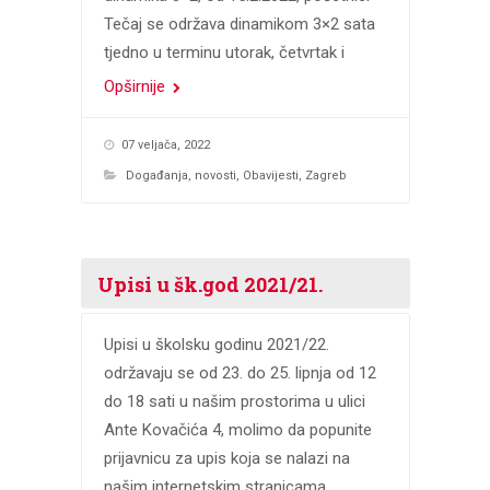
Tečaj se održava dinamikom 3×2 sata
tjedno u terminu utorak, četvrtak i
Opširnije
07 veljača, 2022
Događanja
,
novosti
,
Obavijesti
,
Zagreb
Upisi u šk.god 2021/21.
Upisi u školsku godinu 2021/22.
održavaju se od 23. do 25. lipnja od 12
do 18 sati u našim prostorima u ulici
Ante Kovačića 4, molimo da popunite
prijavnicu za upis koja se nalazi na
našim internetskim stranicama.