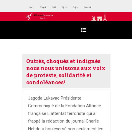
Home
Zagreb
Split
Rijeka
Osijek
Dubrovnik
Outrés, choqués et indignés
nous nous unissons aux voix
de proteste, solidarité et
condoléances!
Jagoda Lukavac Présidente
Communiqué de la Fondation Alliance
française L’attentat terroriste qui a
frappé la rédaction du journal Charlie
Hebdo a bouleversé non seulement les