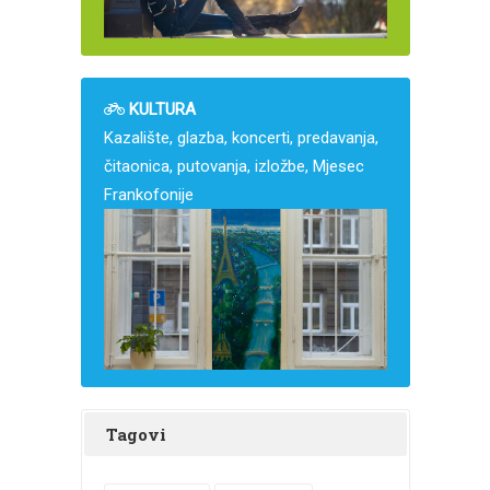
KULTURA
Kazalište, glazba, koncerti, predavanja,
čitaonica, putovanja, izložbe, Mjesec
Frankofonije
Tagovi