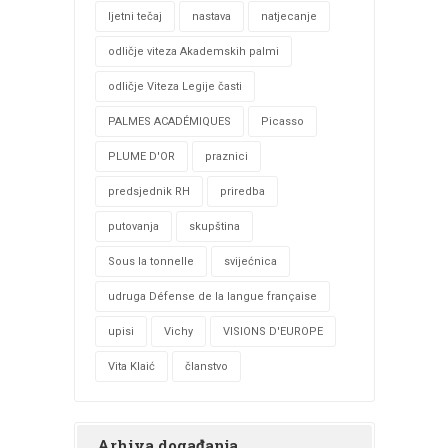
ljetni tečaj
nastava
natjecanje
odličje viteza Akademskih palmi
odličje Viteza Legije časti
PALMES ACADÉMIQUES
Picasso
PLUME D'OR
praznici
predsjednik RH
priredba
putovanja
skupština
Sous la tonnelle
svijećnica
udruga Défense de la langue française
upisi
Vichy
VISIONS D'EUROPE
Vita Klaić
članstvo
Arhiva događanja