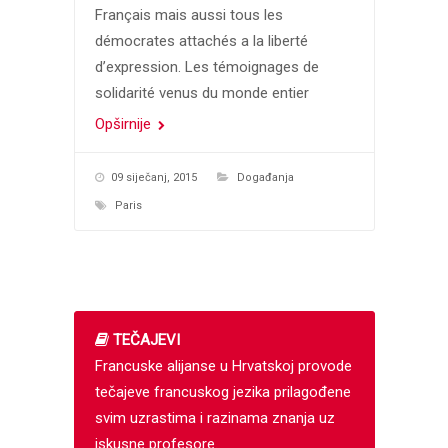
Français mais aussi tous les
démocrates attachés a la liberté
d’expression. Les témoignages de
solidarité venus du monde entier
Opširnije
09 siječanj, 2015
Događanja
Paris
TEČAJEVI
Francuske alijanse u Hrvatskoj provode
tečajeve francuskog jezika prilagođene
svim uzrastima i razinama znanja uz
iskusne profesore.