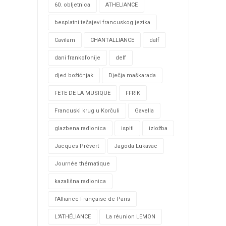
60. obljetnica
ATHELIANCE
besplatni tečajevi francuskog jezika
Cavilam
CHANTALLIANCE
dalf
dani frankofonije
delf
djed božićnjak
Dječja maškarada
FETE DE LA MUSIQUE
FFRIK
Francuski krug u Korčuli
Gavella
glazbena radionica
ispiti
izložba
Jacques Prévert
Jagoda Lukavac
Journée thématique
kazališna radionica
l'Alliance Française de Paris
L'ATHÉLIANCE
La réunion LEMON