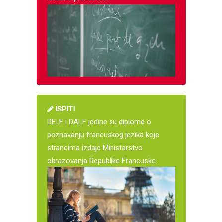
ISPITI
DELF i DALF jedine su diplome o
poznavanju francuskog jezika koje
strancima izdaje Ministarstvo
obrazovanja Republike Francuske.