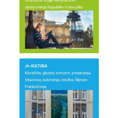
strancima izdaje Ministarstvo
obrazovanja Republike Francuske.
KULTURA
Kazalište, glazba, koncerti, predavanja,
čitaonica, putovanja, izložbe, Mjesec
Frankofonije