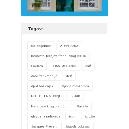
Tagovi
60. obljetnica
ATHELIANCE
besplatni tečajevi francuskog jezika
Cavilam
CHANTALLIANCE
dalf
dani frankofonije
delf
djed božićnjak
Dječja maškarada
FETE DE LA MUSIQUE
FFRIK
Francuski krug u Korčuli
Gavella
glazbena radionica
ispiti
izložba
Jacques Prévert
Jagoda Lukavac