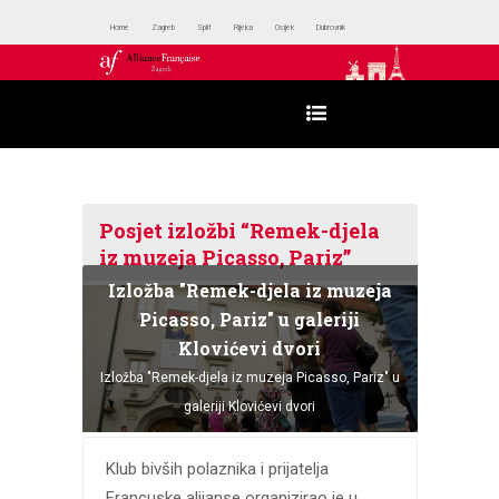
Home
Zagreb
Split
Rijeka
Osijek
Dubrovnik
Posjet izložbi “Remek-djela
iz muzeja Picasso, Pariz”
Izložba "Remek-djela iz muzeja
Picasso, Pariz" u galeriji
Klovićevi dvori
Izložba "Remek-djela iz muzeja Picasso, Pariz" u
galeriji Klovićevi dvori
Klub bivših polaznika i prijatelja
Francuske alijanse organizirao je u