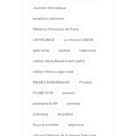
Journée thématique
kazališna radionica
l'Alliance Française de Paris
L'ATHÉLIANCE
La réunion LEMON
ljetni tečaj
nastava
natjecanje
odličje viteza Akademskih palmi
odličje Viteza Legije časti
PALMES ACADÉMIQUES
Picasso
PLUME D'OR
praznici
predsjednik RH
priredba
putovanja
skupština
Sous la tonnelle
svijećnica
udruga Défense de la langue française