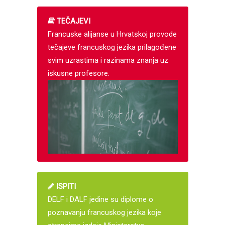
TEČAJEVI
Francuske alijanse u Hrvatskoj provode
tečajeve francuskog jezika prilagođene
svim uzrastima i razinama znanja uz
iskusne profesore.
ISPITI
DELF i DALF jedine su diplome o
poznavanju francuskog jezika koje