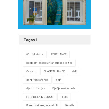
Tagovi
60. obljetnica
ATHELIANCE
besplatni tečajevi francuskog jezika
Cavilam
CHANTALLIANCE
dalf
dani frankofonije
delf
djed božićnjak
Dječja maškarada
FETE DE LA MUSIQUE
FFRIK
Francuski krug u Korčuli
Gavella