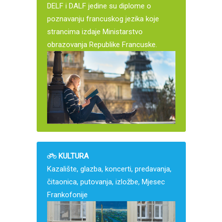
DELF i DALF jedine su diplome o
poznavanju francuskog jezika koje
strancima izdaje Ministarstvo
obrazovanja Republike Francuske.
KULTURA
Kazalište, glazba, koncerti, predavanja,
čitaonica, putovanja, izložbe, Mjesec
Frankofonije