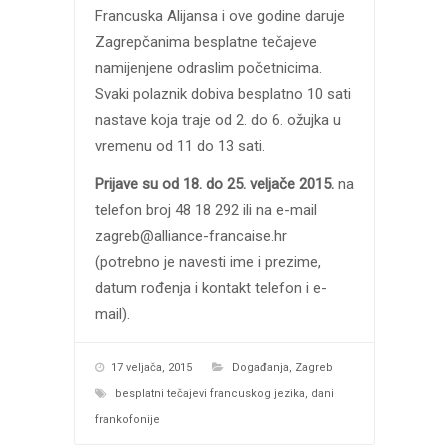
Francuska Alijansa i ove godine daruje
Zagrepčanima besplatne tečajeve
namijenjene odraslim početnicima.
Svaki polaznik dobiva besplatno 10 sati
nastave koja traje od 2. do 6. ožujka u
vremenu od 11 do 13 sati.
Prijave su od 18. do 25. veljače 2015.
na
telefon broj 48 18 292 ili na e-mail
zagreb@alliance-francaise.hr
(potrebno je navesti ime i prezime,
datum rođenja i kontakt telefon i e-
mail).
17 veljača, 2015
Događanja
,
Zagreb
besplatni tečajevi francuskog jezika
,
dani
frankofonije