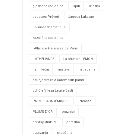
glazbena radionica
ispiti
izložba
Jacques Prévert
Jagoda Lukavac
Journée thématique
kazališna radionica
l'Alliance Française de Paris
L'ATHÉLIANCE
La réunion LEMON
ljetni tečaj
nastava
natjecanje
odličje viteza Akademskih palmi
odličje Viteza Legije časti
PALMES ACADÉMIQUES
Picasso
PLUME D'OR
praznici
predsjednik RH
priredba
putovanja
skupština