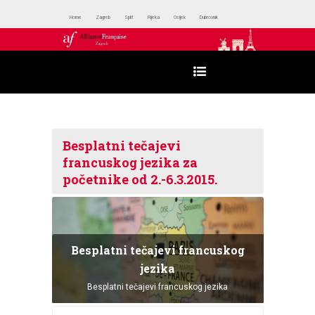
Home
Zagreb
Split
Rijeka
Osijek
Dubrovnik
Besplatni tečajevi
francuskog jezika za
početnike od 2.-6.3.2015.
Besplatni tečajevi francuskog
jezika
Besplatni tečajevi francuskog jezika