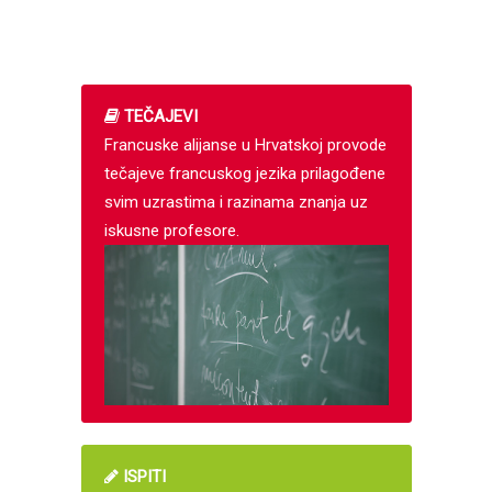
TEČAJEVI
Francuske alijanse u Hrvatskoj provode
tečajeve francuskog jezika prilagođene
svim uzrastima i razinama znanja uz
iskusne profesore.
ISPITI