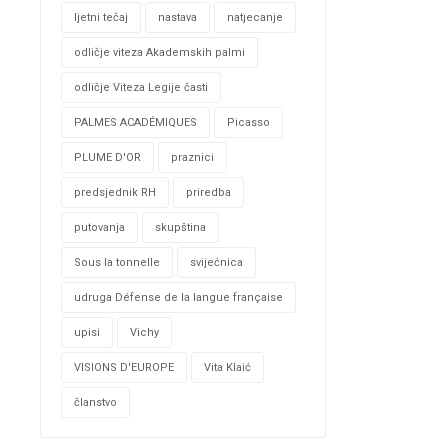
ljetni tečaj
nastava
natjecanje
odličje viteza Akademskih palmi
odličje Viteza Legije časti
PALMES ACADÉMIQUES
Picasso
PLUME D'OR
praznici
predsjednik RH
priredba
putovanja
skupština
Sous la tonnelle
svijećnica
udruga Défense de la langue française
upisi
Vichy
VISIONS D'EUROPE
Vita Klaić
članstvo