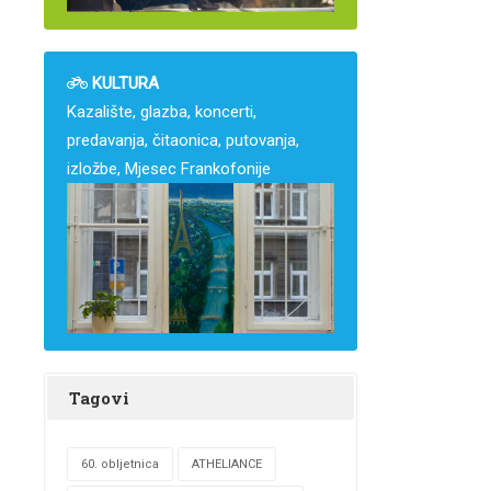
KULTURA
Kazalište, glazba, koncerti,
predavanja, čitaonica, putovanja,
izložbe, Mjesec Frankofonije
Tagovi
60. obljetnica
ATHELIANCE