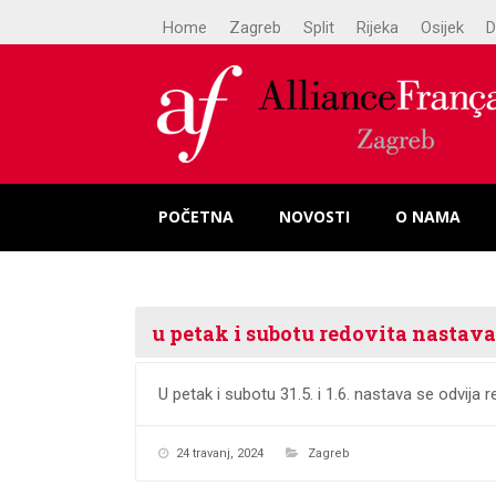
Home
Zagreb
Split
Rijeka
Osijek
D
POČETNA
NOVOSTI
O NAMA
u petak i subotu redovita nastava
U petak i subotu 31.5. i 1.6. nastava se odvija r
24 travanj, 2024
Zagreb