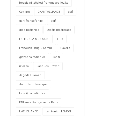
besplatni tečajevi francuskog jezika
Cavilam
CHANTALLIANCE
dalf
dani frankofonije
delf
djed božićnjak
Dječja maškarada
FETE DE LA MUSIQUE
FFRIK
Francuski krug u Korčuli
Gavella
glazbena radionica
ispiti
izložba
Jacques Prévert
Jagoda Lukavac
Journée thématique
kazališna radionica
l'Alliance Française de Paris
L'ATHÉLIANCE
La réunion LEMON