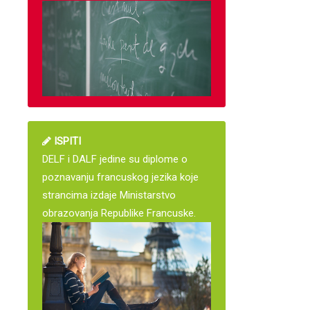
ISPITI
DELF i DALF jedine su diplome o
poznavanju francuskog jezika koje
strancima izdaje Ministarstvo
obrazovanja Republike Francuske.