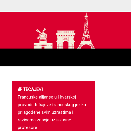
TEČAJEVI
Francuske alijanse u Hrvatskoj
provode tečajeve francuskog jezika
prilagođene svim uzrastima i
razinama znanja uz iskusne
profesore.