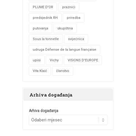
PLUME D'OR
praznici
predsjednik RH
priredba
putovanja
skupština
Sous la tonnelle
svijećnica
udruga Défense de la langue française
upisi
Vichy
VISIONS D'EUROPE
Vita Klaić
članstvo
Arhiva događanja
Arhiva događanja