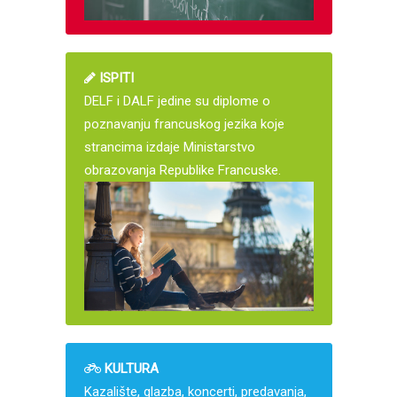
ISPITI
DELF i DALF jedine su diplome o
poznavanju francuskog jezika koje
strancima izdaje Ministarstvo
obrazovanja Republike Francuske.
KULTURA
Kazalište, glazba, koncerti, predavanja,