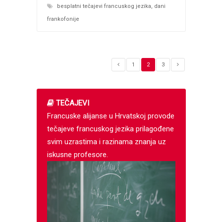
besplatni tečajevi francuskog jezika
,
dani
frankofonije
1
2
3
TEČAJEVI
Francuske alijanse u Hrvatskoj provode
tečajeve francuskog jezika prilagođene
svim uzrastima i razinama znanja uz
iskusne profesore.