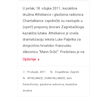
U petak, 18. ožujka 2011., kazališna
družina Athéliance i glazbena radionica
Chantalliance zajednički su nastupile u
(opet!) prepunoj dvorani Zagrebačkoga
kazališta lutaka. Athéliance je izvela
dramatizaciju teksta Luke Paljetka za
dvojezičnu hrvatsko-francusku
slikovnicu “Marin Držić”. Predstavu je na
Opširnije
19 ožujak, 2011
Događanja
,
Zagreb
ATHELIANCE
,
CHANTALLIANCE
,
dani
frankofonije
,
glazbena radionica
,
kazališna
družina