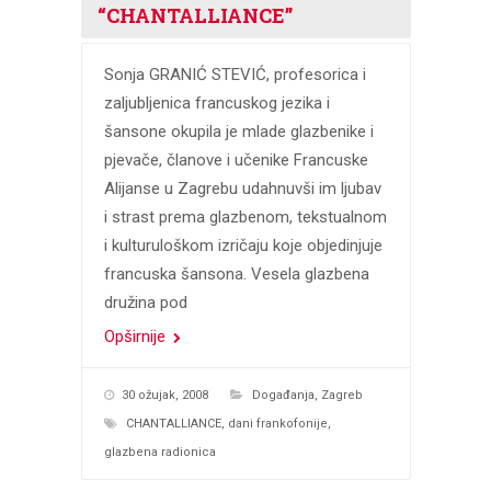
“CHANTALLIANCE”
Sonja GRANIĆ STEVIĆ, profesorica i
zaljubljenica francuskog jezika i
šansone okupila je mlade glazbenike i
pjevače, članove i učenike Francuske
Alijanse u Zagrebu udahnuvši im ljubav
i strast prema glazbenom, tekstualnom
i kulturuloškom izričaju koje objedinjuje
francuska šansona. Vesela glazbena
družina pod
Opširnije
30 ožujak, 2008
Događanja
,
Zagreb
CHANTALLIANCE
,
dani frankofonije
,
glazbena radionica