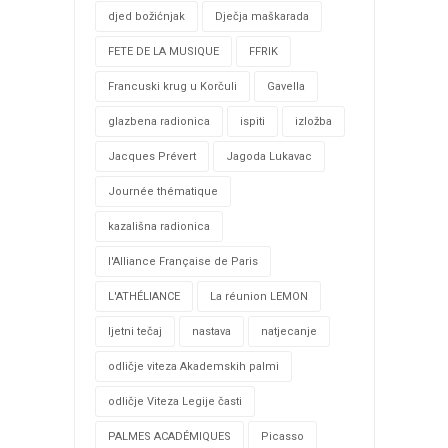
djed božićnjak
Dječja maškarada
FETE DE LA MUSIQUE
FFRIK
Francuski krug u Korčuli
Gavella
glazbena radionica
ispiti
izložba
Jacques Prévert
Jagoda Lukavac
Journée thématique
kazališna radionica
l'Alliance Française de Paris
L'ATHÉLIANCE
La réunion LEMON
ljetni tečaj
nastava
natjecanje
odličje viteza Akademskih palmi
odličje Viteza Legije časti
PALMES ACADÉMIQUES
Picasso