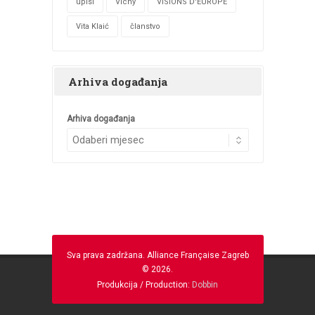
upisi
Vichy
VISIONS D'EUROPE
Vita Klaić
članstvo
Arhiva događanja
Arhiva događanja
Sva prava zadržana. Alliance Française Zagreb
© 2026.
Produkcija / Production:
Dobbin