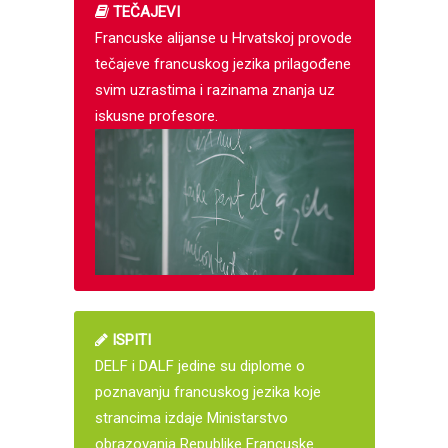
TEČAJEVI
Francuske alijanse u Hrvatskoj provode
tečajeve francuskog jezika prilagođene
svim uzrastima i razinama znanja uz
iskusne profesore.
ISPITI
DELF i DALF jedine su diplome o
poznavanju francuskog jezika koje
strancima izdaje Ministarstvo
obrazovanja Republike Francuske.