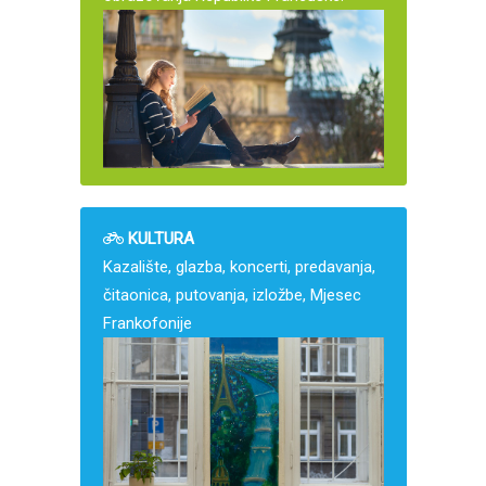
KULTURA
Kazalište, glazba, koncerti, predavanja,
čitaonica, putovanja, izložbe, Mjesec
Frankofonije