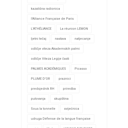
kazališna radionica
l'Alliance Française de Paris
L'ATHÉLIANCE
La réunion LEMON
ljetni tečaj
nastava
natjecanje
odličje viteza Akademskih palmi
odličje Viteza Legije časti
PALMES ACADÉMIQUES
Picasso
PLUME D'OR
praznici
predsjednik RH
priredba
putovanja
skupština
Sous la tonnelle
svijećnica
udruga Défense de la langue française