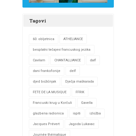
Tagovi
60. obljetnica
ATHELIANCE
besplatni tečajevi francuskog jezika
Cavilam
CHANTALLIANCE
dalf
dani frankofonije
delf
djed božićnjak
Dječja maškarada
FETE DE LA MUSIQUE
FFRIK
Francuski krug u Korčuli
Gavella
glazbena radionica
ispiti
izložba
Jacques Prévert
Jagoda Lukavac
Journée thématique