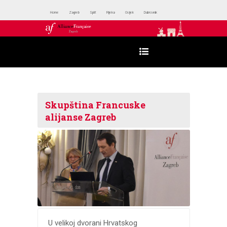
Home
Zagreb
Split
Rijeka
Osijek
Dubrovnik
Skupština Francuske
alijanse Zagreb
U velikoj dvorani Hrvatskog