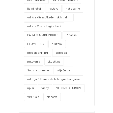
ljetni tečaj
nastava
natjecanje
odličje viteza Akademskih palmi
odličje Viteza Legije časti
PALMES ACADÉMIQUES
Picasso
PLUME D'OR
praznici
predsjednik RH
priredba
putovanja
skupština
Sous la tonnelle
svijećnica
udruga Défense de la langue française
upisi
Vichy
VISIONS D'EUROPE
Vita Klaić
članstvo