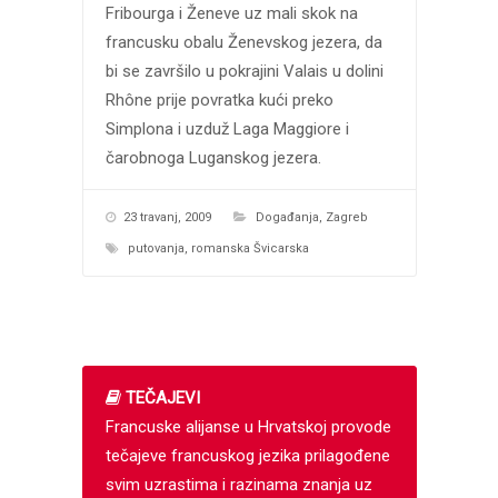
Fribourga i Ženeve uz mali skok na
francusku obalu Ženevskog jezera, da
bi se završilo u pokrajini Valais u dolini
Rhône prije povratka kući preko
Simplona i uzduž Laga Maggiore i
čarobnoga Luganskog jezera.
23 travanj, 2009
Događanja
,
Zagreb
putovanja
,
romanska Švicarska
TEČAJEVI
Francuske alijanse u Hrvatskoj provode
tečajeve francuskog jezika prilagođene
svim uzrastima i razinama znanja uz