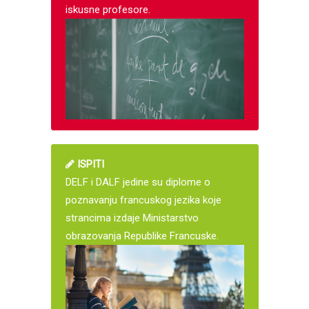
iskusne profesore.
ISPITI
DELF i DALF jedine su diplome o
poznavanju francuskog jezika koje
strancima izdaje Ministarstvo
obrazovanja Republike Francuske.