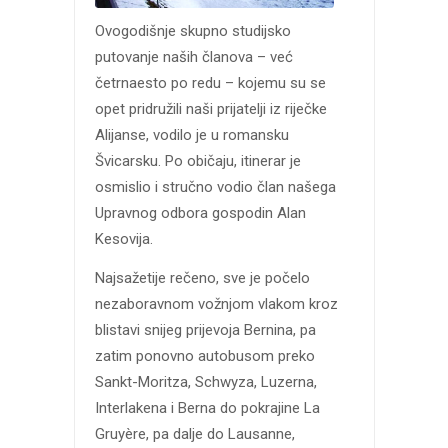
Ovogodišnje skupno studijsko
putovanje naših članova – već
četrnaesto po redu – kojemu su se
opet pridružili naši prijatelji iz riječke
Alijanse, vodilo je u romansku
Švicarsku. Po običaju, itinerar je
osmislio i stručno vodio član našega
Upravnog odbora gospodin Alan
Kesovija.
Najsažetije rečeno, sve je počelo
nezaboravnom vožnjom vlakom kroz
blistavi snijeg prijevoja Bernina, pa
zatim ponovno autobusom preko
Sankt-Moritza, Schwyza, Luzerna,
Interlakena i Berna do pokrajine La
Gruyère, pa dalje do Lausanne,