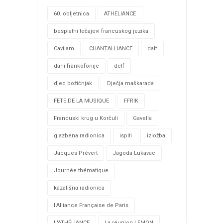
60. obljetnica
ATHELIANCE
besplatni tečajevi francuskog jezika
Cavilam
CHANTALLIANCE
dalf
dani frankofonije
delf
djed božićnjak
Dječja maškarada
FETE DE LA MUSIQUE
FFRIK
Francuski krug u Korčuli
Gavella
glazbena radionica
ispiti
izložba
Jacques Prévert
Jagoda Lukavac
Journée thématique
kazališna radionica
l'Alliance Française de Paris
L'ATHÉLIANCE
La réunion LEMON