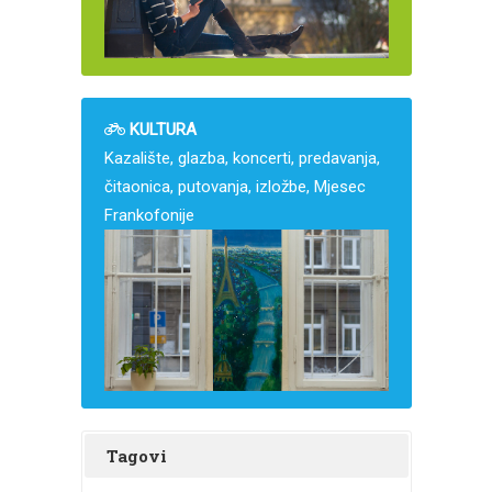
KULTURA
Kazalište, glazba, koncerti, predavanja,
čitaonica, putovanja, izložbe, Mjesec
Frankofonije
Tagovi