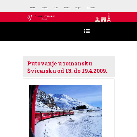
Home
Zagreb
Split
Rijeka
Osijek
Dubrovnik
Putovanje u romansku
Švicarsku od 13. do 19.4.2009.