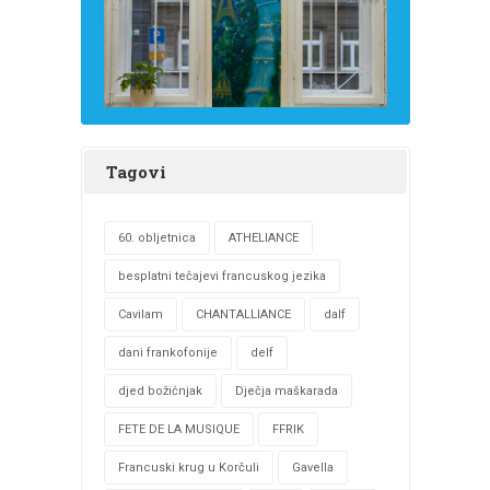
Tagovi
60. obljetnica
ATHELIANCE
besplatni tečajevi francuskog jezika
Cavilam
CHANTALLIANCE
dalf
dani frankofonije
delf
djed božićnjak
Dječja maškarada
FETE DE LA MUSIQUE
FFRIK
Francuski krug u Korčuli
Gavella