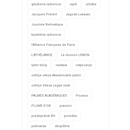
glazbena radionica
ispiti
izložba
Jacques Prévert
Jagoda Lukavac
Journée thématique
kazališna radionica
l'Alliance Française de Paris
L'ATHÉLIANCE
La réunion LEMON
ljetni tečaj
nastava
natjecanje
odličje viteza Akademskih palmi
odličje Viteza Legije časti
PALMES ACADÉMIQUES
Picasso
PLUME D'OR
praznici
predsjednik RH
priredba
putovanja
skupština