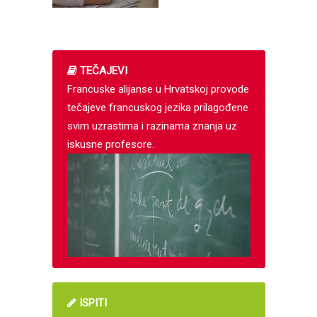
TEČAJEVI
Francuske alijanse u Hrvatskoj provode
tečajeve francuskog jezika prilagođene
svim uzrastima i razinama znanja uz
iskusne profesore.
ISPITI