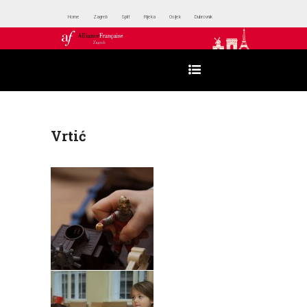
Home
Zagreb
Split
Rijeka
Osijek
Dubrovnik
Vrtić