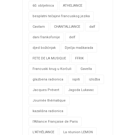
60. obljetnica
ATHELIANCE
besplatni tečajevi francuskog jezika
Cavilam
CHANTALLIANCE
dalf
dani frankofonije
delf
djed božićnjak
Dječja maškarada
FETE DE LA MUSIQUE
FFRIK
Francuski krug u Korčuli
Gavella
glazbena radionica
ispiti
izložba
Jacques Prévert
Jagoda Lukavac
Journée thématique
kazališna radionica
l'Alliance Française de Paris
L'ATHÉLIANCE
La réunion LEMON