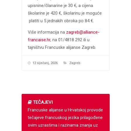
upisnine/članarine je 30 €, a cijena
školarine je 420 €, školarinu je moguće
platiti u 5 jednakih obroka po 84 €.
Više informacija na
zagreb@alliance-
francaise.hr
, na 01/4818 292 ili u
tajništvu Francuske alijanse Zagreb.
12 siječanj, 2026
Zagreb
TEČAJEVI
Francuske alijanse u Hrvatskoj provode
tečajeve francuskog jezika prilagođene
svim uzrastima i razinama znanja uz