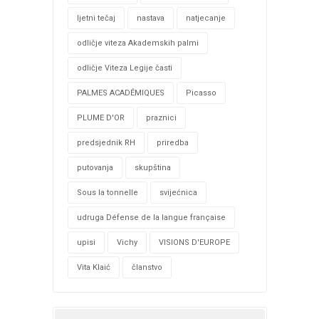
ljetni tečaj
nastava
natjecanje
odličje viteza Akademskih palmi
odličje Viteza Legije časti
PALMES ACADÉMIQUES
Picasso
PLUME D'OR
praznici
predsjednik RH
priredba
putovanja
skupština
Sous la tonnelle
svijećnica
udruga Défense de la langue française
upisi
Vichy
VISIONS D'EUROPE
Vita Klaić
članstvo