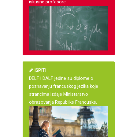
iskusne profesore.
ISPITI
DELF i DALF jedine su diplome o
poznavanju francuskog jezika koje
strancima izdaje Ministarstvo
obrazovanja Republike Francuske.