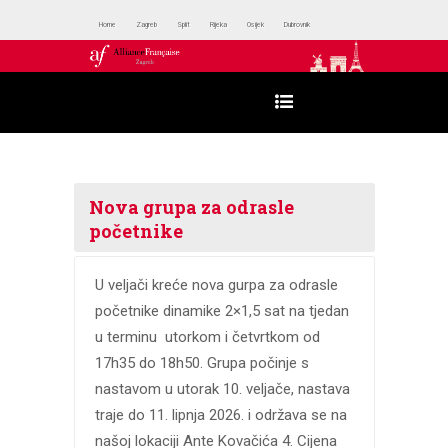
Home
Zagreb
Split
Rijeka
Osijek
Dubrovnik
Nova grupa za odrasle
početnike
U veljači kreće nova gurpa za odrasle
početnike dinamike 2×1,5 sat na tjedan
u terminu utorkom i četvrtkom od
17h35 do 18h50. Grupa počinje s
nastavom u utorak 10. veljače, nastava
traje do 11. lipnja 2026. i održava se na
našoj lokaciji Ante Kovačića 4. Cijena