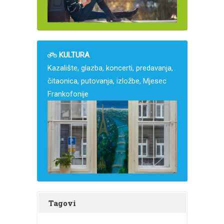
KULTURA
Kazalište, glazba, koncerti, predavanja,
čitaonica, putovanja, izložbe, Mjesec
Frankofonije
Tagovi