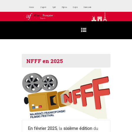
Home
Zagreb
Split
Rijeka
Osijek
Dubrovnik
NFFF en 2025
En février 2025
, la
sixième édition
du