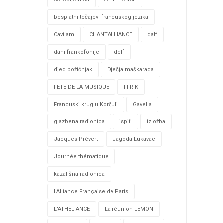
besplatni tečajevi francuskog jezika
Cavilam
CHANTALLIANCE
dalf
dani frankofonije
delf
djed božićnjak
Dječja maškarada
FETE DE LA MUSIQUE
FFRIK
Francuski krug u Korčuli
Gavella
glazbena radionica
ispiti
izložba
Jacques Prévert
Jagoda Lukavac
Journée thématique
kazališna radionica
l'Alliance Française de Paris
L'ATHÉLIANCE
La réunion LEMON