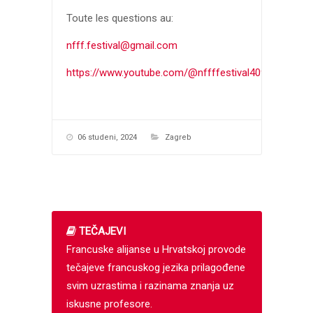
Toute les questions au:
nfff.festival@gmail.com
https://www.youtube.com/@nffffestival4096
06 studeni, 2024
Zagreb
TEČAJEVI
Francuske alijanse u Hrvatskoj provode
tečajeve francuskog jezika prilagođene
svim uzrastima i razinama znanja uz
iskusne profesore.