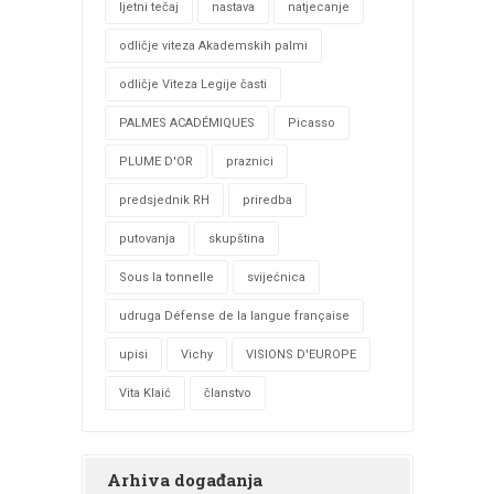
ljetni tečaj
nastava
natjecanje
odličje viteza Akademskih palmi
odličje Viteza Legije časti
PALMES ACADÉMIQUES
Picasso
PLUME D'OR
praznici
predsjednik RH
priredba
putovanja
skupština
Sous la tonnelle
svijećnica
udruga Défense de la langue française
upisi
Vichy
VISIONS D'EUROPE
Vita Klaić
članstvo
Arhiva događanja