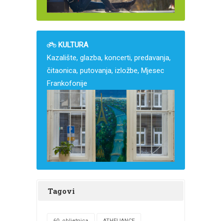
KULTURA
Kazalište, glazba, koncerti, predavanja,
čitaonica, putovanja, izložbe, Mjesec
Frankofonije
Tagovi
60. obljetnica
ATHELIANCE