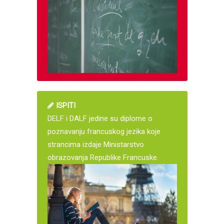
ISPITI
DELF i DALF jedine su diplome o
poznavanju francuskog jezika koje
strancima izdaje Ministarstvo
obrazovanja Republike Francuske.