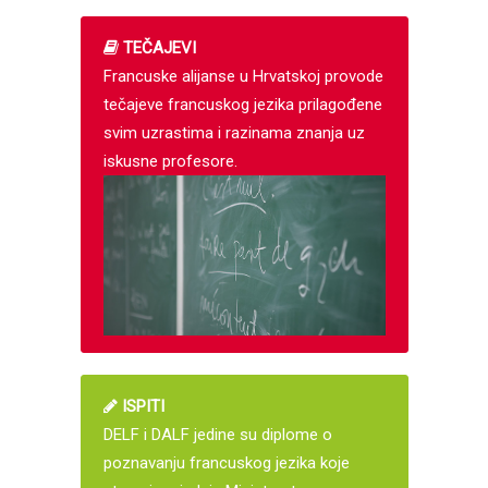
TEČAJEVI
Francuske alijanse u Hrvatskoj provode
tečajeve francuskog jezika prilagođene
svim uzrastima i razinama znanja uz
iskusne profesore.
ISPITI
DELF i DALF jedine su diplome o
poznavanju francuskog jezika koje