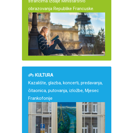
strancima izdaje Ministarstvo
obrazovanja Republike Francuske.
KULTURA
Kazalište, glazba, koncerti, predavanja,
čitaonica, putovanja, izložbe, Mjesec
Frankofonije