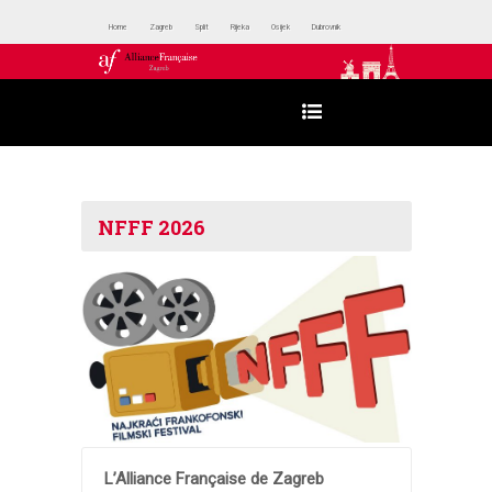
Home
Zagreb
Split
Rijeka
Osijek
Dubrovnik
NFFF 2026
L’Alliance Française de Zagreb