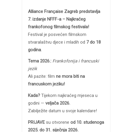
Alliance Française Zagreb predstavlja
7. izdanje NFFF-a – Najkraćeg
frankofonog filmskog festivala!
Festival je posvećen filmskom
stvaralaštvu djece i mladih od
7 do 18
godina
.
Tema 2026.:
Frankofonija i francuski
jezik
Ali pazite: film
ne mora biti na
francuskom jeziku!
Kada?
Tijekom najkraćeg mjeseca u
godini —
veljača 2026.
Zabilježite datum u svoje kalendare!
PRIJAVE
su otvorene
od 10. studenoga
2025. do 31. siječnja 2026.