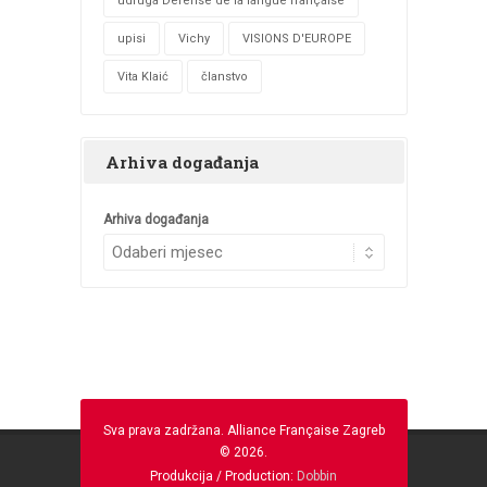
udruga Défense de la langue française
upisi
Vichy
VISIONS D'EUROPE
Vita Klaić
članstvo
Arhiva događanja
Arhiva događanja
Sva prava zadržana. Alliance Française Zagreb
© 2026.
Produkcija / Production:
Dobbin