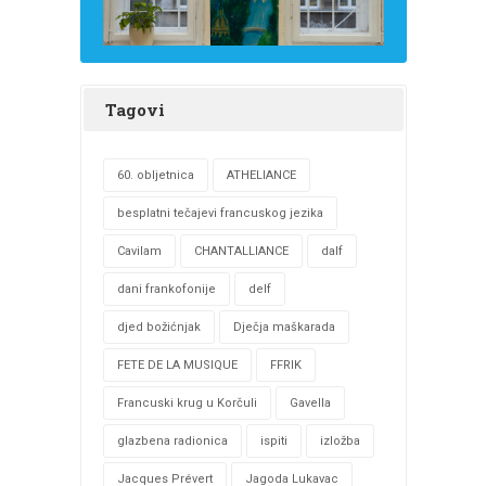
Tagovi
60. obljetnica
ATHELIANCE
besplatni tečajevi francuskog jezika
Cavilam
CHANTALLIANCE
dalf
dani frankofonije
delf
djed božićnjak
Dječja maškarada
FETE DE LA MUSIQUE
FFRIK
Francuski krug u Korčuli
Gavella
glazbena radionica
ispiti
izložba
Jacques Prévert
Jagoda Lukavac