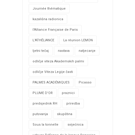
Journée thématique
kazališna radionica
l'Alliance Française de Paris
L'ATHÉLIANCE
La réunion LEMON
ljetni tečaj
nastava
natjecanje
odličje viteza Akademskih palmi
odličje Viteza Legije časti
PALMES ACADÉMIQUES
Picasso
PLUME D'OR
praznici
predsjednik RH
priredba
putovanja
skupština
Sous la tonnelle
svijećnica