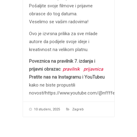
Pošaljite svoje filmove i prijavne
obrasce do tog datuma.
Veselimo se vašim radovima!
Ovo je izvrsna prilika za sve mlade
autore da podijele svoje ideje i
kreativnost na velikom platnu.
Poveznica na pravilnik 7. izdanja i
prijavni obrazac
:
pravilnik
prijavnica
Pratite nas na Instagramu i YouTubeu
kako ne biste propustili
novosti!https://www.youtube.com/@nffffestival4096
10 studeni, 2025
Zagreb