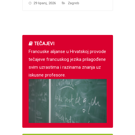
29 lipanj, 2026
Zagreb
TEČAJEVI
Francuske alijanse u Hrvatskoj provode
tečajeve francuskog jezika prilagođene
svim uzrastima i razinama znanja uz
iskusne profesore.