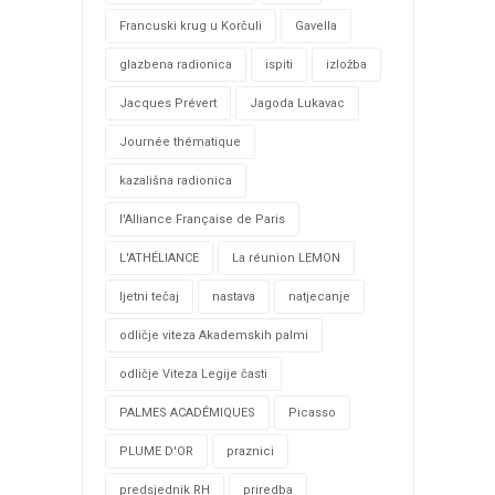
Francuski krug u Korčuli
Gavella
glazbena radionica
ispiti
izložba
Jacques Prévert
Jagoda Lukavac
Journée thématique
kazališna radionica
l'Alliance Française de Paris
L'ATHÉLIANCE
La réunion LEMON
ljetni tečaj
nastava
natjecanje
odličje viteza Akademskih palmi
odličje Viteza Legije časti
PALMES ACADÉMIQUES
Picasso
PLUME D'OR
praznici
predsjednik RH
priredba