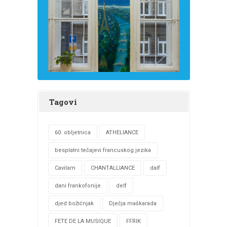
Tagovi
60. obljetnica
ATHELIANCE
besplatni tečajevi francuskog jezika
Cavilam
CHANTALLIANCE
dalf
dani frankofonije
delf
djed božićnjak
Dječja maškarada
FETE DE LA MUSIQUE
FFRIK