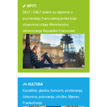
ISPITI
DELF i DALF jedine su diplome o
poznavanju francuskog jezika koje
strancima izdaje Ministarstvo
obrazovanja Republike Francuske.
KULTURA
Kazalište, glazba, koncerti, predavanja,
čitaonica, putovanja, izložbe, Mjesec
Frankofonije