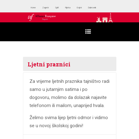
Home
Zagreb
Split
Rijeka
Osijek
Dubrovnik
Ljetni praznici
Za vrijeme ljetnih praznika tajništvo radi
samo u jutarnjim satima i po
dogovoru, molimo da dolazak najavite
telefonom ili mailom, unaprijed hvala.
Želimo svima lijep ljetni odmor i vidimo
se u novoj školskoj godini!