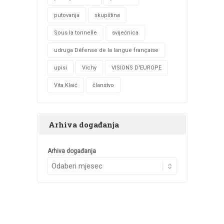
putovanja
skupština
Sous la tonnelle
svijećnica
udruga Défense de la langue française
upisi
Vichy
VISIONS D'EUROPE
Vita Klaić
članstvo
Arhiva događanja
Arhiva događanja