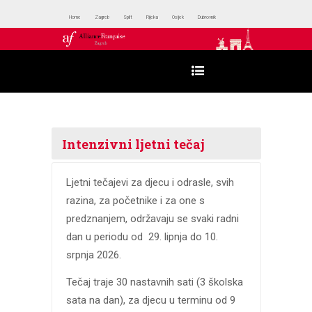
Home
Zagreb
Split
Rijeka
Osijek
Dubrovnik
Intenzivni ljetni tečaj
Ljetni tečajevi za djecu i odrasle, svih
razina, za početnike i za one s
predznanjem, održavaju se svaki radni
dan u periodu od 29. lipnja do 10.
srpnja 2026.
Tečaj traje 30 nastavnih sati (3 školska
sata na dan), za djecu u terminu od 9