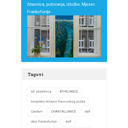
čitaonica, putovanja, izložbe, Mjesec
Frankofonije
Tagovi
60. obljetnica
ATHELIANCE
besplatni tečajevi francuskog jezika
Cavilam
CHANTALLIANCE
dalf
dani frankofonije
delf