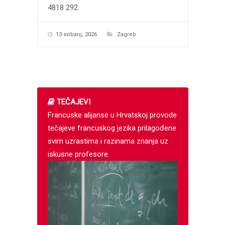
4818 292.
13 svibanj, 2026
Zagreb
TEČAJEVI
Francuske alijanse u Hrvatskoj provode
tečajeve francuskog jezika prilagođene
svim uzrastima i razinama znanja uz
iskusne profesore.