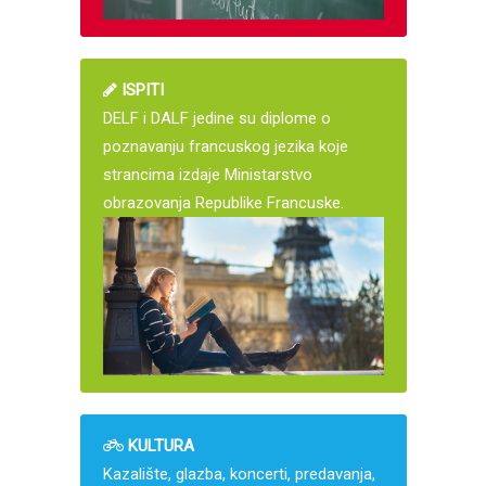
ISPITI
DELF i DALF jedine su diplome o
poznavanju francuskog jezika koje
strancima izdaje Ministarstvo
obrazovanja Republike Francuske.
KULTURA
Kazalište, glazba, koncerti, predavanja,