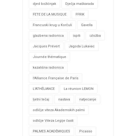
djed božićnjak
Dječja maškarada
FETE DE LA MUSIQUE
FFRIK
Francuski krug u Korčuli
Gavella
glazbena radionica
ispiti
izložba
Jacques Prévert
Jagoda Lukavac
Journée thématique
kazališna radionica
l'Alliance Française de Paris
L'ATHÉLIANCE
La réunion LEMON
ljetni tečaj
nastava
natjecanje
odličje viteza Akademskih palmi
odličje Viteza Legije časti
PALMES ACADÉMIQUES
Picasso