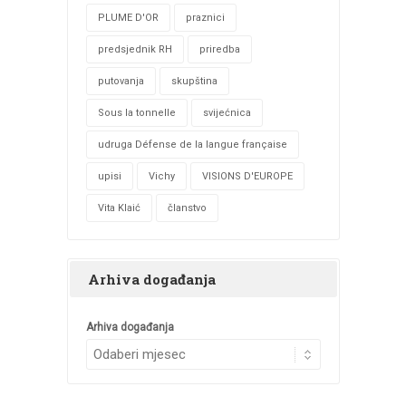
PLUME D'OR
praznici
predsjednik RH
priredba
putovanja
skupština
Sous la tonnelle
svijećnica
udruga Défense de la langue française
upisi
Vichy
VISIONS D'EUROPE
Vita Klaić
članstvo
Arhiva događanja
Arhiva događanja