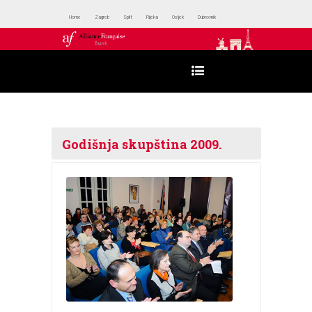
Home
Zagreb
Split
Rijeka
Osijek
Dubrovnik
Godišnja skupština 2009.