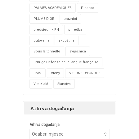
PALMES ACADÉMIQUES
Picasso
PLUME D'OR
praznici
predsjednik RH
priredba
putovanja
skupština
Sous la tonnelle
svijećnica
udruga Défense de la langue française
upisi
Vichy
VISIONS D'EUROPE
Vita Klaić
članstvo
Arhiva događanja
Arhiva događanja