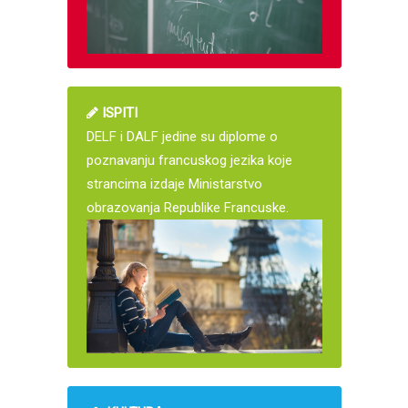
ISPITI
DELF i DALF jedine su diplome o
poznavanju francuskog jezika koje
strancima izdaje Ministarstvo
obrazovanja Republike Francuske.