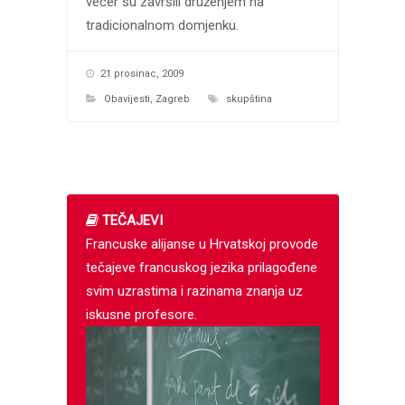
večer su završili druženjem na
tradicionalnom domjenku.
21 prosinac, 2009
Obavijesti
,
Zagreb
skupština
TEČAJEVI
Francuske alijanse u Hrvatskoj provode
tečajeve francuskog jezika prilagođene
svim uzrastima i razinama znanja uz
iskusne profesore.