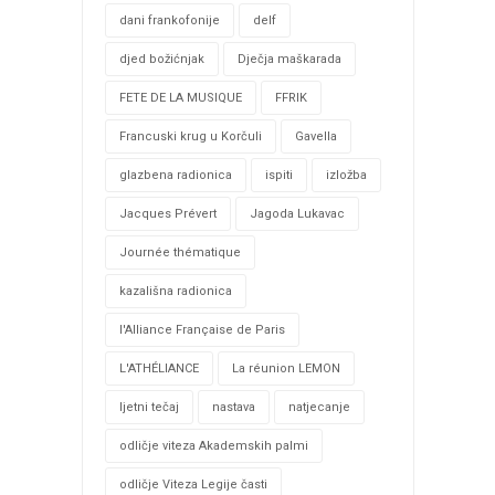
dani frankofonije
delf
djed božićnjak
Dječja maškarada
FETE DE LA MUSIQUE
FFRIK
Francuski krug u Korčuli
Gavella
glazbena radionica
ispiti
izložba
Jacques Prévert
Jagoda Lukavac
Journée thématique
kazališna radionica
l'Alliance Française de Paris
L'ATHÉLIANCE
La réunion LEMON
ljetni tečaj
nastava
natjecanje
odličje viteza Akademskih palmi
odličje Viteza Legije časti