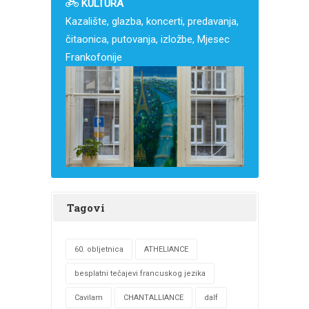
KULTURA
Kazalište, glazba, koncerti, predavanja,
čitaonica, putovanja, izložbe, Mjesec
Frankofonije
Tagovi
60. obljetnica
ATHELIANCE
besplatni tečajevi francuskog jezika
Cavilam
CHANTALLIANCE
dalf